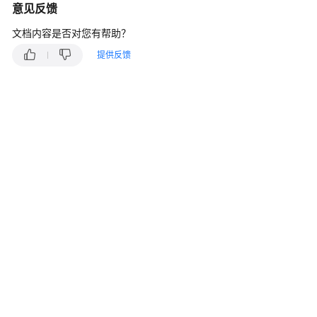
快
意见反馈
速
文档内容是否对您有帮助？
入
门
提供反馈
用
户
指
南
最
佳
实
践
API
参
考
常