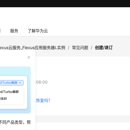
者
服务
了解华为云
lexus云服务_Flexus应用服务器L实例
/
常见问题
/
创建/退订
/退订
：
2024-09-12 GMT+08:00
的Flexus L实例可以恢复吗？
不同产品类型，帮