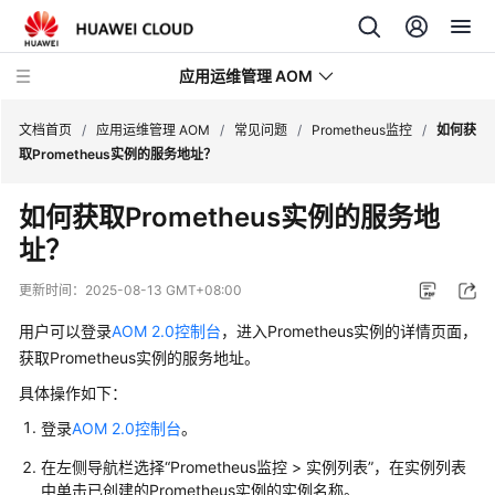
应用运维管理 AOM
文档首页
/
应用运维管理 AOM
/
常见问题
/
Prometheus监控
/
如何获
取Prometheus实例的服务地址？
最
如何获取Prometheus实例的服务地
新
址？
动
态
更新时间：
2025-08-13 GMT+08:00
产
用户可以登录
AOM 2.0控制台
，进入Prometheus实例的详情页面，
品
获取Prometheus实例的服务地址。
介
具体操作如下：
绍
登录
AOM 2.0控制台
。
计
在左侧导航栏选择“Prometheus监控 > 实例列表”，在实例列表
费
中单击已创建的Prometheus实例的实例名称。