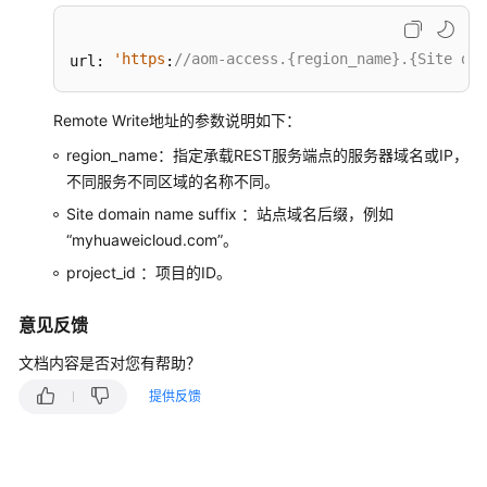
日
志
分
'https
//aom-access.{region_name}.{Site dom
url: 
:
析
Remote Write地址的参数说明如下：
Prometheus
监
region_name：指定承载REST服务端点的服务器域名或IP，
控
不同服务不同区域的名称不同。
Site domain name suffix ：站点域名后缀，例如
基
“myhuaweicloud.com”。
础
设
project_id ：项目的ID。
施
监
意见反馈
控
文档内容是否对您有帮助？
应
提供反馈
用
监
控