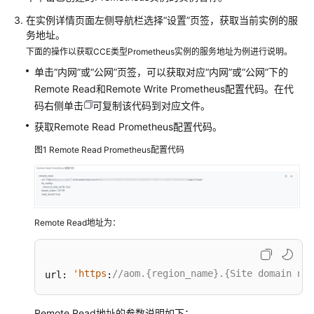
说
明
在实例详情页面左侧导航栏选择“设置”页签，获取当前实例的服
务地址。
快
下面的操作以获取CCE类型Prometheus实例的服务地址为例进行说明。
速
单击“内网”或“公网”页签，可以获取对应“内网”或“公网”下的
入
Remote Read和Remote Write Prometheus配置代码。在代
门
码右侧单击
可复制该代码到对应文件。
用
获取Remote Read Prometheus配置代码。
户
图1
Remote Read Prometheus配置代码
指
南
最
佳
Remote Read地址为：
实
践
'https
//aom.{region_name}.{Site domain nam
url: 
:
API
参
Remote Read地址的参数说明如下：