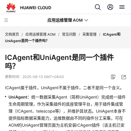
应用运维管理 AOM
文档首页
/
应用运维管理 AOM
/
常见问题
/
采集管理
/
ICAgent和
UniAgent是同一个插件吗？
最
ICAgent和UniAgent是同一个插件
新
吗？
动
态
更新时间：
2025-08-13 GMT+08:00
产
ICAgent属于插件，UniAgent不属于插件，二者不是同一个含义。
品
UniAgent
：
统一数据采集Agent（简称UniAgent）完成统一插件
介
生命周期管理，作为采集插件的底座管理平台，用于插件集成管
绍
理（ICAgent、telescope等），并维护其状态。UniAgent本身不
提供指标数据采集能力，运维数据由不同的插件分工采集，可在
计
费
AOM的UniAgent管理页面为主机安装ICAgent插件（该主机已安