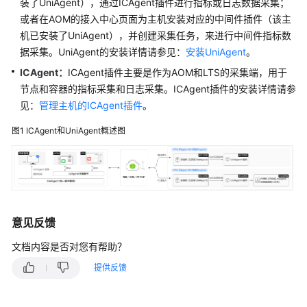
说
装了UniAgent），通过ICAgent插件进行指标或日志数据采集；
明
或者在AOM的接入中心页面为主机安装对应的中间件插件（该主
机已安装了UniAgent），并创建采集任务，来进行中间件指标数
快
据采集。UniAgent的安装详情请参见：
安装UniAgent
。
速
ICAgent：
ICAgent插件主要是作为AOM和LTS的采集端，用于
入
节点和容器的指标采集和日志采集。ICAgent插件的安装详情请参
门
见：
管理主机的ICAgent插件
。
用
图1
ICAgent和UniAgent概述图
户
指
南
最
佳
意见反馈
实
践
文档内容是否对您有帮助？
提供反馈
API
参