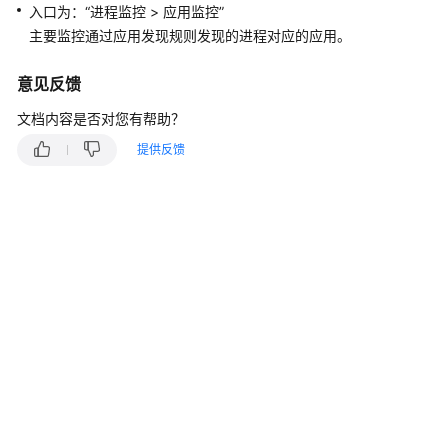
说
入口为：“进程监控 > 应用监控”
明
主要监控通过应用发现规则发现的进程对应的应用。
快
意见反馈
速
入
文档内容是否对您有帮助？
门
提供反馈
用
户
指
南
最
佳
实
践
API
参