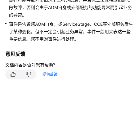
说
明
除故障，否则会由于AOM自身或外部服务的功能异常而引起业务
的异常。
快
事件是告诉您AOM自身，或ServiceStage、CCE等外部服务发生
速
了某种变化，但不一定会引起业务异常，事件一般用来表达一些
入
重要信息。您不用对事件进行处理。
门
意见反馈
用
户
文档内容是否对您有帮助？
指
提供反馈
南
最
佳
实
践
API
参