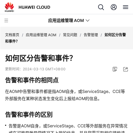
应用运维管理 AOM
文档首页
/
应用运维管理 AOM
/
常见问题
/
告警管理
/
如何区分告警
和事件？
最
如何区分告警和事件？
新
动
更新时间：
2024-03-13 GMT+08:00
态
告警和事件的相同点
产
在AOM中告警和事件都是指AOM自身，或ServiceStage、CCE等
品
外部服务在某种状态发生变化后上报给AOM的信息。
介
绍
告警和事件的区别
计
告警是AOM自身，或ServiceStage、CCE等外部服务在异常情况
费
或在可能导致异常情况下上报的信息，并且您需采取相应措施清