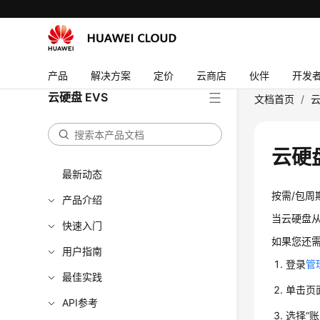
产品
解决方案
定价
云商店
伙伴
开发
云硬盘 EVS
文档首页
/
云
云硬
最新动态
按需/包
产品介绍
当云硬盘
快速入门
如果您还
用户指南
登录
管
最佳实践
单击页
API参考
选择“