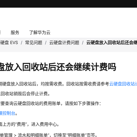
者
服务
了解华为云
硬盘 EVS
/
常见问题
/
云硬盘计费问题
/
云硬盘放入回收站后还会
盘放入回收站后还会继续计费吗
周期硬盘放入回收站后，均按需收费。回收站按需收费请参考
云硬盘回收站
从回收站销毁后会停止计费。
需要查询云硬盘回收站的费用账单，请按如下步骤操作：
理控制台
。
面上方的“费用”，进入费用中心。
账单管理 > 流水和明细账单”，切换至“明细账单”页签。