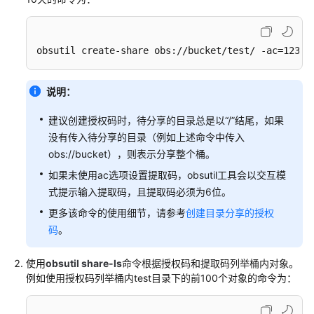
介
绍
计
obsutil create-share obs://bucket/test/ -ac=12345
费
说
说明：
明
建议创建授权码时，待分享的目录总是以“/”结尾，如果
快
没有传入待分享的目录（例如上述命令中传入
速
obs://bucket），则表示分享整个桶。
入
门
如果未使用ac选项设置提取码，obsutil工具会以交互模
式提示输入提取码，且提取码必须为6位。
用
更多该命令的使用细节，请参考
创建目录分享的授权
户
码
。
指
南
使用
obsutil share-ls
命令根据授权码和提取码列举桶内对象。
例如使用授权码列举桶内test目录下的前100个对象的命令为：
权
限