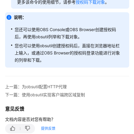
参
更多该命令的使用细节，请参考
授权码下载对象
。
考
说明：
视
频
您还可以使用OBS Console或OBS Browser创建授权码
帮
后，再使用obsutil列举和下载对象。
助
您也可以使用obsutil创建授权码后，直接在浏览器地址栏
上输入，或通过OBS Browser的授权码登录功能进行对象
常
的列举和下载。
见
问
题
上一篇：为obsutil配置HTTP代理
产
品
下一篇：使用obsutil实现客户端跨区域复制
术
语
意见反馈
文档内容是否对您有帮助？
更
多
提供反馈