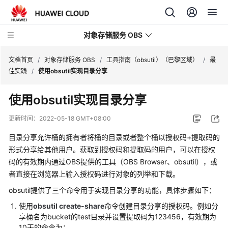
对象存储服务 OBS
文档首页
/
对象存储服务 OBS
/
工具指南（obsutil）（巴黎区域）
/
最
佳实践
/
使用obsutil实现目录分享
最
使用obsutil实现目录分享
新
动
更新时间：
2022-05-18 GMT+08:00
态
目录分享允许桶的拥有者将桶的目录或者整个桶以授权码+提取码的
服
形式分享给其他用户。获取到授权码和提取码的用户，可以在授权
务
码的有效期内通过OBS提供的工具（OBS Browser、obsutil），或
公
者直接在浏览器上输入授权码进行对象的列举和下载。
告
obsutil提供了三个命令用于实现目录分享的功能，具体步骤如下：
产
使用
obsutil create-share
命令创建目录分享的授权码。例如分
享桶名为bucket的test目录并设置提取码为123456，有效期为
品
10天的命令为：