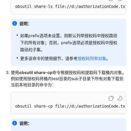
配
置
obsutil share-ls file://d:/authorizationCode.txt 
指
南
说明：
工
如果prefix选项未设置，则默认列举授权码中授权路径
具
下的所有对象；否则，prefix选项必须是授权码中授权
指
路径的子集。
南
更多该命令的使用细节，请参考
授权码列举对象
。
最
佳
使用
obsutil share-cp
命令根据授权码和提取码下载桶内对象。
实
例如使用授权码将桶内test目录的sub子目录下所有对象下载到
当前本地目录的命令为：
践
API
参
obsutil share-cp file://d:/authorizationCode.txt 
考
说明：
SDK