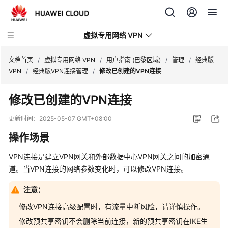
虚拟专用网络 VPN
文档首页
/
虚拟专用网络 VPN
/
用户指南 (巴黎区域)
/
管理
/
经典版
VPN
/
经典版VPN连接管理
/
修改已创建的VPN连接
最
修改已创建的VPN连接
新
动
更新时间：
2025-05-07 GMT+08:00
态
操作场景
产
VPN连接是建立VPN网关和外部数据中心VPN网关之间的加密通
品
道。当VPN连接的网络参数变化时，可以修改VPN连接。
介
绍
注意：
计
修改VPN连接高级配置时，有流量中断风险，请谨慎操作。
费
修改预共享密钥不会删除当前连接，新的预共享密钥在IKE生