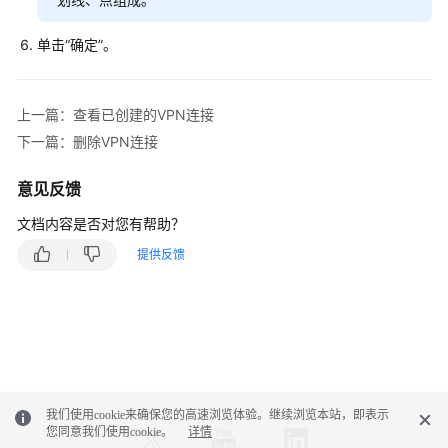
佳
实
践
单击“确定”。
故
障
上一篇：查看已创建的VPN连接
排
下一篇：删除VPN连接
除
意见反馈
常
文档内容是否对您有帮助？
见
问
提供反馈
题
API
参
考
更
我们使用cookie来确保您的高速浏览体验。继续浏览本站，即表示
多
您同意我们使用cookie。
详情