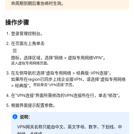
说
命周期到期后重协商时生效。
明
快
操作步骤
速
登录管理控制台。
入
门
在页面左上角单击
用
图标，选择区域，选择“网络 > 虚拟专用网络VPN”。
户
进入虚拟专用网络页面。
指
在左侧导航栏选择“虚拟专用网络 > 经典版-VPN连接”。
南
如果所在region已同步上线企业版VPN，请选择“虚拟专用网络
然后单击“VPN连接”页签。
> 经典版”。
管
理
在“VPN连接”界面所需修改的VPN连接所在行，单击“修改”。
员
根据界面提示配置参数。
指
南
说明：
VPN网关名称只能由中文、英文字母、数字、下划线、中
最
划线、点组成。