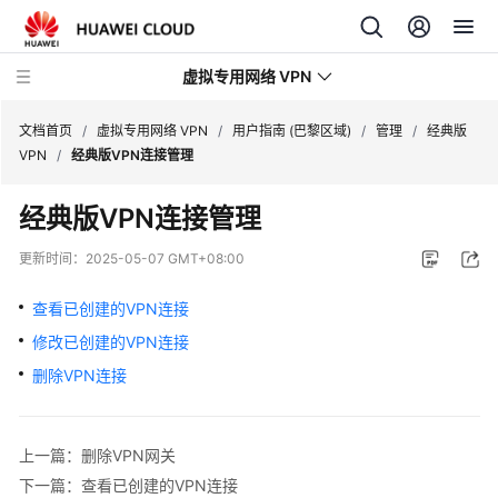
虚拟专用网络 VPN
文档首页
/
虚拟专用网络 VPN
/
用户指南 (巴黎区域)
/
管理
/
经典版
VPN
/
经典版VPN连接管理
最
经典版VPN连接管理
新
动
更新时间：
2025-05-07 GMT+08:00
态
查看已创建的VPN连接
产
修改已创建的VPN连接
品
介
删除VPN连接
绍
计
上一篇：删除VPN网关
费
下一篇：查看已创建的VPN连接