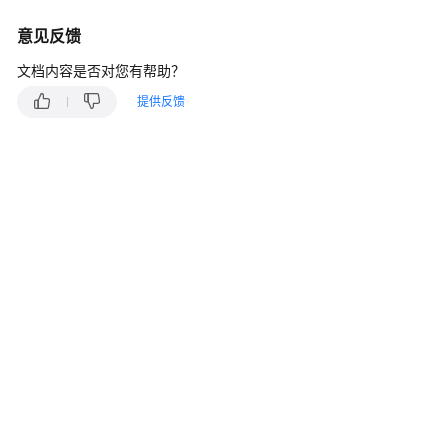
说
明
意见反馈
快
文档内容是否对您有帮助？
速
提供反馈
入
门
用
户
指
南
管
理
员
指
南
最