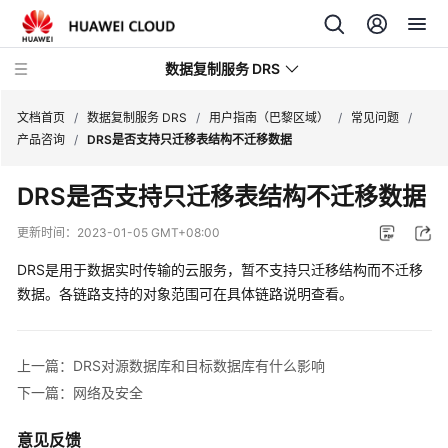
数据复制服务 DRS
文档首页
/
数据复制服务 DRS
/
用户指南（巴黎区域）
/
常见问题
/
产品咨询
/
DRS是否支持只迁移表结构不迁移数据
最
DRS是否支持只迁移表结构不迁移数据
新
动
更新时间：
2023-01-05 GMT+08:00
态
DRS是用于数据实时传输的云服务，暂不支持只迁移结构而不迁移
产
数据。各链路支持的对象范围可在具体链路说明查看。
品
介
绍
上一篇：DRS对源数据库和目标数据库有什么影响
下一篇：网络及安全
计
费
意见反馈