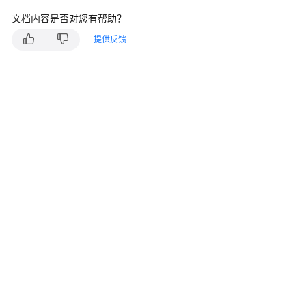
说
明
文档内容是否对您有帮助？
提供反馈
快
速
入
门
用
户
指
南
最
佳
实
践
安
全