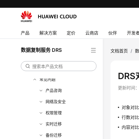
用户指南（吉隆坡区域）
API参考（吉隆坡区域）
用户指南（巴黎区域）
产品
解决方案
定价
云商店
伙伴
开发
产品介绍
实时迁移
数据复制服务 DRS
文档首页
/
数
备份迁移
实时同步
DR
常见问题
更新时间
产品咨询
网络及安全
对象对
权限管理
行数对比
实时迁移
内容对比
备份迁移