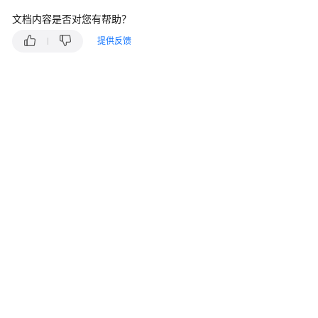
说
明
文档内容是否对您有帮助？
提供反馈
快
速
入
门
用
户
指
南
最
佳
实
践
安
全