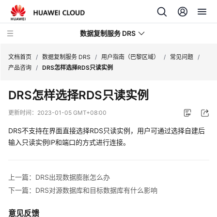
数据复制服务 DRS
文档首页
/
数据复制服务 DRS
/
用户指南（巴黎区域）
/
常见问题
/
产品咨询
/
DRS怎样选择RDS只读实例
最
DRS怎样选择RDS只读实例
新
动
更新时间：
2023-01-05 GMT+08:00
态
DRS不支持在界面直接选择RDS只读实例，用户可通过选择自建后
产
输入只读实例IP和端口的方式进行连接。
品
介
绍
上一篇：DRS出现数据膨胀怎么办
下一篇：DRS对源数据库和目标数据库有什么影响
计
费
意见反馈