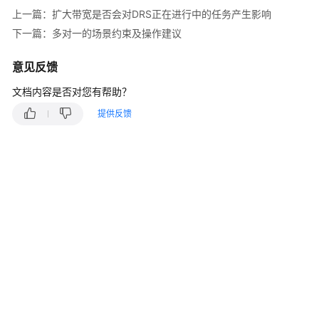
说
上一篇：扩大带宽是否会对DRS正在进行中的任务产生影响
明
下一篇：多对一的场景约束及操作建议
快
速
意见反馈
入
文档内容是否对您有帮助？
门
提供反馈
用
户
指
南
最
佳
实
践
安
全