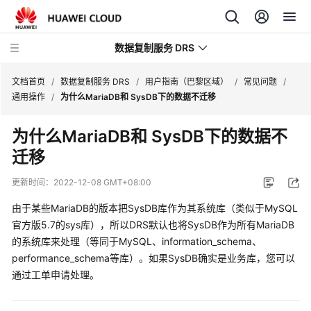
数据复制服务 DRS
文档首页
/
数据复制服务 DRS
/
用户指南（巴黎区域）
/
常见问题
/
通用操作
/
为什么MariaDB和 SysDB下的数据不迁移
最
为什么MariaDB和 SysDB下的数据不
新
迁移
动
态
更新时间：
2022-12-08 GMT+08:00
产
由于某些MariaDB的版本把SysDB库作为其系统库（类似于MySQL
品
官方版5.7的sys库），所以DRS默认也将SysDB作为所有MariaDB
介
的系统库来处理（等同于MySQL、information_schema、
绍
performance_schema等库）。如果SysDB确实是业务库，您可以
通过工单申请处理。
计
费