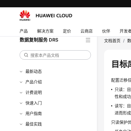
产品
解决方案
定价
云商店
伙伴
开发
数据复制服务 DRS
文档首页
/
数
目标
最新动态
配置迁移任
产品介绍
只读：
计费说明
性和成
快速入门
读写：
进而形
用户指南
只读保护优
最佳实践