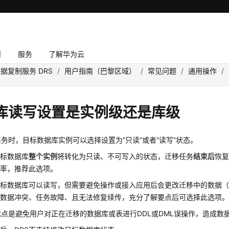
者
服务
了解华为云
据复制服务 DRS
/
用户指南（巴黎区域）
/
常见问题
/
通用操作
/
库读写设置是实例级还是库级
务时，目标数据库实例可以选择设置为“只读”或者“读写”状态。
目标数据库
整个实例
将转化为只读、不可写入的状态，迁移任务
结束后
恢
功率，推荐此选项。
目标数据库可以读写，但需要避免操作或接入应用后会更改迁移中的数据
成数据冲突、任务故障、且无法修复续传，充分了解要点后可选择此选项
点是避免用户对正在迁移的数据库或表进行DDL或DML误操作，造成数