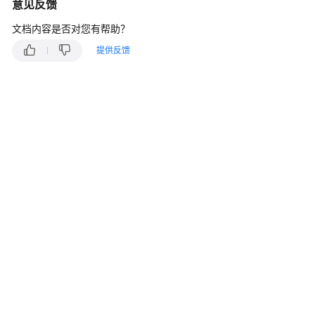
说
意见反馈
明
文档内容是否对您有帮助？
快
提供反馈
速
入
门
用
户
指
南
最
佳
实
践
安
全