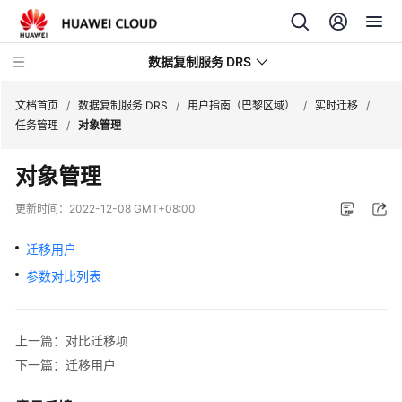
数据复制服务 DRS
文档首页
/
数据复制服务 DRS
/
用户指南（巴黎区域）
/
实时迁移
/
任务管理
/
对象管理
最
对象管理
新
动
更新时间：
2022-12-08 GMT+08:00
态
迁移用户
产
参数对比列表
品
介
绍
上一篇：对比迁移项
计
下一篇：迁移用户
费