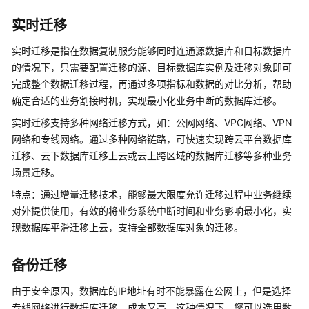
说
明
实时迁移
快
实时迁移
是指在数据复制服务能够同时连通源数据库和目标数据库
速
的情况下，只需要配置迁移的源、目标数据库实例及迁移对象即可
入
完成整个数据迁移过程，再通过多项指标和数据的对比分析，帮助
门
确定合适的业务割接时机，实现最小化业务中断的数据库迁移。
实时迁移
支持多种网络迁移方式，如：公网网络、VPC网络、VPN
用
网络和专线网络。通过多种网络链路，可快速实现跨云平台数据库
户
指
迁移、云下数据库迁移上云或云上跨区域的数据库迁移等多种业务
南
场景迁移。
特点：通过增量迁移技术，能够最大限度允许迁移过程中业务继续
最
对外提供使用，有效的将业务系统中断时间和业务影响最小化，实
佳
现数据库平滑迁移上云，支持全部数据库对象的迁移。
实
践
备份迁移
安
由于安全原因，数据库的IP地址有时不能暴露在公网上，但是选择
全
专线网络进行数据库迁移，成本又高。这种情况下，您可以选用数