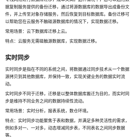
白
据复制服务提供的备份迁移，通过将源数据库的数据导出成备份文
皮
书
件，并上传至对象存储服务，然后恢复到目标数据库。备份迁移可
以帮助您在云服务不触碰源数据库的情况下，实现数据迁移。
API
常用场景：云下数据库迁移上云。
参
特点：云服务无需碰触源数据库，实现数据迁移。
考
SDK
实时同步
参
考
实时同步
是指在不同的系统之间，将数据通过同步技术从一个数据
源拷贝到其他数据库，并保持一致，实现关键业务的数据实时流
常
动。
见
实时同步
不同于迁移，迁移是以整体数据库搬迁为目的，而
实时同
问
步
是维持不同业务之间的数据持续性流动。
题
常用场景：实时分析，报表系统，数仓环境。
故
特点：
实时同步
功能聚焦于表和数据，并满足多种灵活性的需求，
障
例如多对一、一对多，动态增减同步表，不同表名之间同步数据
排
等。