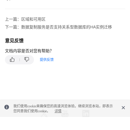
除
视
上一篇：区域和可用区
频
帮
下一篇：数据复制服务是否支持关系型数据库的HA实例迁移
助
意见反馈
更
文档内容是否对您有帮助？
多
文
提供反馈
档
用
户
指
南
（阿
我们使用cookie来确保您的高速浏览体验。继续浏览本站，即表示
布
您同意我们使用cookie。
详情
扎
比
区