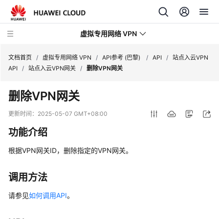
虚拟专用网络 VPN
文档首页
/
虚拟专用网络 VPN
/
API参考 (巴黎)
/
API
/
站点入云VPN
API
/
站点入云VPN网关
/
删除VPN网关
最
删除VPN网关
新
动
更新时间：
2025-05-07 GMT+08:00
态
功能介绍
产
根据VPN网关ID，删除指定的VPN网关。
品
介
绍
调用方法
请参见
如何调用API
。
计
费