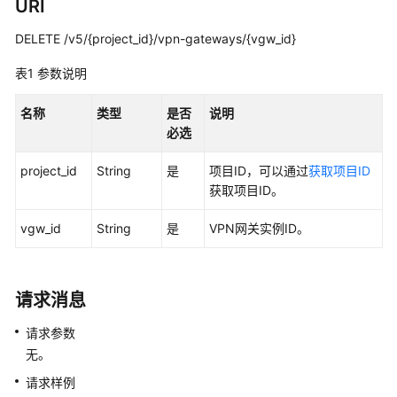
说
URI
明
DELETE /v5/{project_id}/vpn-gateways/{vgw_id}
快
表1
参数说明
速
入
名称
类型
是否
说明
门
必选
用
project_id
String
是
项目ID，可以通过
获取项目ID
户
获取项目ID。
指
南
vgw_id
String
是
VPN网关实例ID。
管
理
请求消息
员
指
请求参数
南
无。
最
请求样例