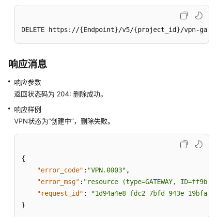
佳
实
践
DELETE https://{Endpoint}/v5/{project_id}/vpn-gate
故
障
响应消息
排
除
响应参数
返回状态码为 204: 删除成功。
常
见
响应样例
问
VPN状态为“创建中”，删除失败。
题
API
{
参
"error_code"
:
"VPN.0003"
,
考
"error_msg"
:
"resource (type=GATEWAY, ID=ff9bdc
"request_id"
:
"1d94a4e8-fdc2-7bfd-943e-19bfa9b
更
}
多