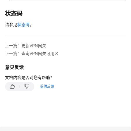
文
档
状态码
用
请参见
状态码
。
户
指
南
上一篇：更新VPN网关
（阿
布
下一篇：查询VPN网关可用区
扎
比
意见反馈
区
文档内容是否对您有帮助？
域）
提供反馈
用
户
指
南
(巴
黎
区