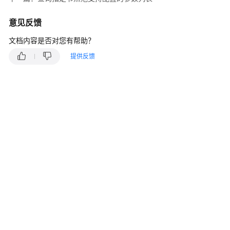
产
品
意见反馈
介
绍
文档内容是否对您有帮助？
提供反馈
计
费
说
明
Kubernetes
基
础
知
识
快
速
入
门