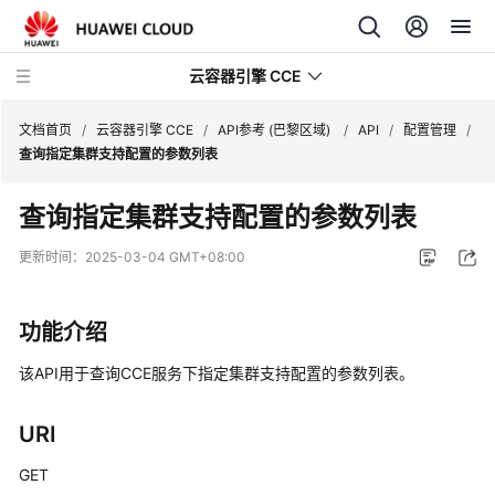
云容器引擎 CCE
文档首页
/
云容器引擎 CCE
/
API参考 (巴黎区域)
/
API
/
配置管理
/
查询指定集群支持配置的参数列表
查询指定集群支持配置的参数列表
最
更新时间：
2025-03-04 GMT+08:00
新
动
功能介绍
态
该API用于查询CCE服务下指定集群支持配置的参数列表。
服
务
公
URI
告
GET