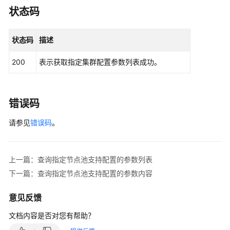
指
状态码
南
（阿
布
状态码
描述
扎
比
200
表示获取指定集群配置参数列表成功。
区
域）
错误码
API
参
请参见
错误码
。
考
（阿
布
上一篇：查询指定节点池支持配置的参数列表
扎
下一篇：查询指定节点池支持配置的参数内容
比
区
意见反馈
域）
文档内容是否对您有帮助？
用