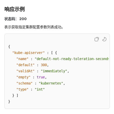
参
考
响应示例
状态码： 200
常
见
表示获取指定集群配置参数列表成功。
问
题
{
视
"kube-apiserver"
:
[
{
频
"name"
:
"default-not-ready-toleration-seconds"
,
帮
助
"default"
:
300
,
"validAt"
:
"immediately"
,
更
"empty"
:
true
,
多
"schema"
:
"kubernetes"
,
文
"type"
:
"int"
档
}
]
}
用
户