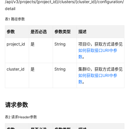
/api/v3/projects/{project_id}/clusters/{cluster_id}/configuration/
产
detail
品
介
表1
路径参数
绍
参数
是否必选
参数类型
描述
计
费
project_id
是
String
项目ID，获取方式请参见
说
如何获取接口URI中参
明
数
。
Kubernetes
cluster_id
是
String
集群ID，获取方式请参见
基
如何获取接口URI中参
础
数
。
知
识
请求参数
快
速
表2
请求Header参数
入
门