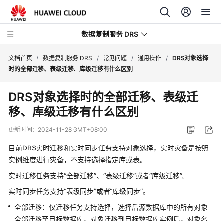
数据复制服务 DRS
文档首页
/
数据复制服务 DRS
/
常见问题
/
通用操作
/
DRS对象选择
时的全部迁移、表级迁移、库级迁移有什么区别
最
DRS对象选择时的全部迁移、表级迁
新
移、库级迁移有什么区别
动
态
更新时间：
2024-11-28 GMT+08:00
产
目前DRS实时迁移和实时同步任务支持对象选择，实时灾备是按照
品
实例维度进行灾备，不支持选择指定库或表。
介
实时迁移任务支持
“全部迁移”
、
“表级迁移”
或者
“库级迁移”
。
绍
实时同步任务支持
“表级同步”
或者
“库级同步”
。
计
全部迁移：仅迁移任务支持选择，选择后源数据库中的所有对象
费
全部迁移至目标数据库，对象迁移到目标数据库实例后，对象名