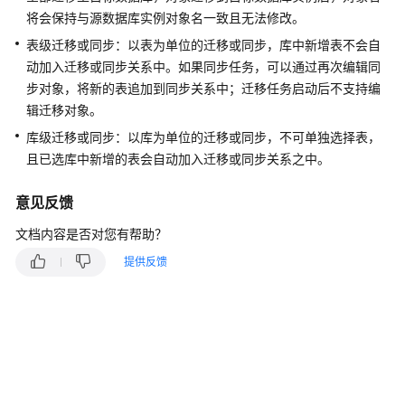
说
将会保持与源数据库实例对象名一致且无法修改。
明
表级迁移或同步：以表为单位的迁移或同步，库中新增表不会自
快
动加入迁移或同步关系中。如果同步任务，可以通过再次编辑同
速
步对象，将新的表追加到同步关系中；迁移任务启动后不支持编
入
辑迁移对象。
门
库级迁移或同步：以库为单位的迁移或同步，不可单独选择表，
且已选库中新增的表会自动加入迁移或同步关系之中。
用
户
意见反馈
指
南
文档内容是否对您有帮助？
提供反馈
最
佳
实
践
安
全