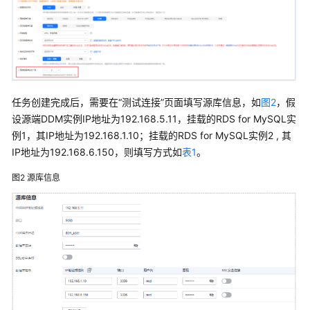
说
明
快
速
入
门
任务创建完成后，需要在
“测试连接”
页面填写源库信息，如
图2
，假
设源端DDM实例IP地址为192.168.5.11，挂载的RDS for MySQL实
用
例1，其IP地址为192.168.1.10；挂载的RDS for MySQL实例2 , 其
户
IP地址为192.168.6.150，则填写方式如
表1
。
指
南
图2
源库信息
最
佳
实
践
安
全