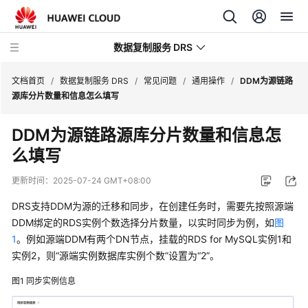
数据复制服务 DRS
文档首页
/
数据复制服务 DRS
/
常见问题
/
通用操作
/
DDM为源链路
源库分片数量和信息怎么填写
最
DDM为源链路源库分片数量和信息怎
新
么填写
动
态
更新时间：
2025-07-24 GMT+08:00
产
DRS支持DDM为源的迁移和同步，在创建任务时，需要先按照源端
品
DDM绑定的RDS实例个数选择分片数量，以实时同步为例，如
图
介
1
。例如源端DDM有两个DN节点，挂载的RDS for MySQL实例1和
绍
实例2，则
“源端实例数据库实例个数”
设置为
“2”
。
计
图1
同步实例信息
费