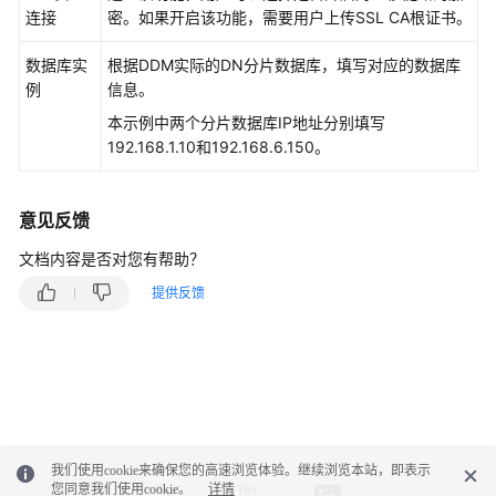
询
连接
密。如果开启该功能，需要用户上传SSL CA根证书。
网
数据库实
根据DDM实际的DN分片数据库，填写对应的数据库
络
例
信息。
及
本示例中两个分片数据库IP地址分别填写
安
192.168.1.10和192.168.6.150。
全
权
意见反馈
限
管
文档内容是否对您有帮助？
理
提供反馈
实
时
迁
移
备
我们使用cookie来确保您的高速浏览体验。继续浏览本站，即表示
份
您同意我们使用cookie。
详情