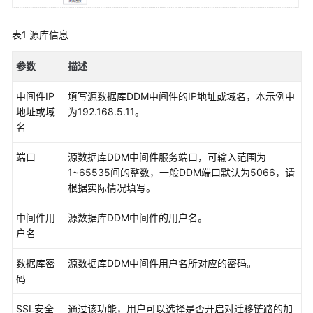
白
皮
书
表1
源库信息
API
参数
描述
参
考
中间件IP
填写源数据库DDM中间件的IP地址或域名，本示例中
地址或域
为192.168.5.11。
SDK
名
参
端口
源数据库DDM中间件服务端口，可输入范围为
考
1~65535间的整数，一般DDM端口默认为5066，请
根据实际情况填写。
常
见
中间件用
源数据库DDM中间件的用户名。
问
户名
题
数据库密
源数据库DDM中间件用户名所对应的密码。
产
码
品
咨
SSL安全
通过该功能，用户可以选择是否开启对迁移链路的加