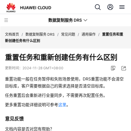
数据复制服务 DRS
文档首页
/
数据复制服务 DRS
/
常见问题
/
通用操作
/
重置任务和重
新创建任务有什么区别
最
重置任务和重新创建任务有什么区别
新
动
更新时间：
2024-11-28 GMT+08:00
态
重置功能一般在任务暂停和失败场景使用，DRS重置功能不会清空
产
目标库，客户需要根据自己的需求选择是否清空目标库。
品
任务重置后会重新进行全量同步，不需要再次配置任务。
介
更多重置功能详细说明可参考
这里
。
绍
意见反馈
计
费
文档内容是否对您有帮助？