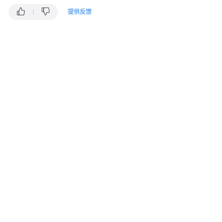
说
明
提供反馈
快
速
入
门
用
户
指
南
最
佳
实
践
安
全