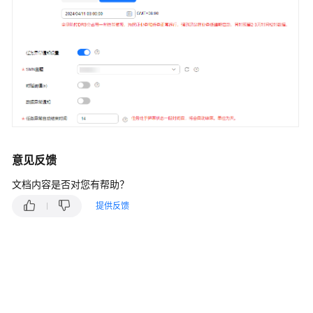
说
明
快
速
入
门
用
户
指
意见反馈
南
文档内容是否对您有帮助？
最
提供反馈
佳
实
践
安
全