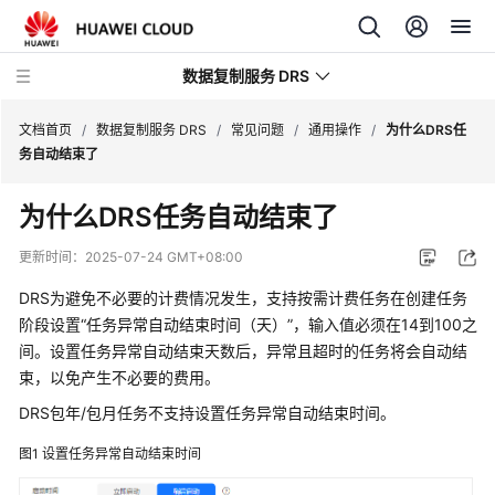
数据复制服务 DRS
文档首页
/
数据复制服务 DRS
/
常见问题
/
通用操作
/
为什么DRS任
务自动结束了
最
为什么DRS任务自动结束了
新
动
更新时间：
2025-07-24 GMT+08:00
态
DRS为避免不必要的计费情况发生，支持按需计费任务在创建任务
产
阶段设置“任务异常自动结束时间（天）”，输入值必须在14到100之
品
间。设置任务异常自动结束天数后，异常且超时的任务将会自动结
介
束，以免产生不必要的费用。
绍
DRS包年/包月任务不支持设置任务异常自动结束时间。
计
图1
设置任务异常自动结束时间
费