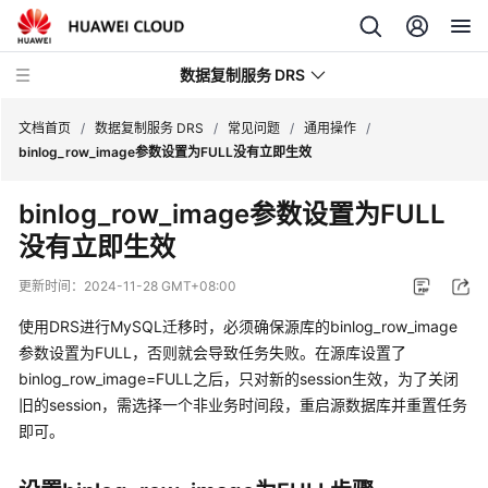
数据复制服务 DRS
文档首页
/
数据复制服务 DRS
/
常见问题
/
通用操作
/
binlog_row_image参数设置为FULL没有立即生效
最
binlog_row_image参数设置为FULL
新
没有立即生效
动
态
更新时间：
2024-11-28 GMT+08:00
产
使用DRS进行MySQL迁移时，必须确保源库的binlog_row_image
品
参数设置为FULL，否则就会导致任务失败。在源库设置了
介
binlog_row_image=FULL之后，只对新的session生效，为了关闭
绍
旧的session，需选择一个非业务时间段，重启源数据库并重置任务
即可。
计
费