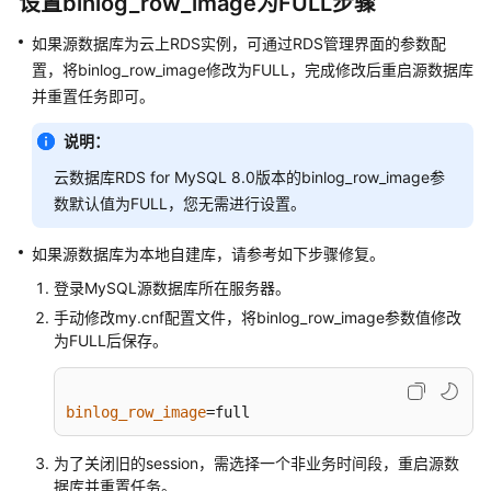
设置binlog_row_image为FULL步骤
说
明
如果源数据库为云上RDS实例，可通过RDS管理界面的参数配
置，将binlog_row_image修改为FULL，完成修改后重启源数据库
快
并重置任务即可。
速
入
说明：
门
云数据库RDS for MySQL 8.0版本的binlog_row_image参
用
数默认值为FULL，您无需进行设置。
户
指
如果源数据库为本地自建库，请参考如下步骤修复。
南
登录MySQL源数据库所在服务器。
手动修改my.cnf配置文件，将binlog_row_image参数值修改
最
为FULL后保存。
佳
实
践
binlog_row_image
=full
安
为了关闭旧的session，需选择一个非业务时间段，重启源数
全
据库并重置任务。