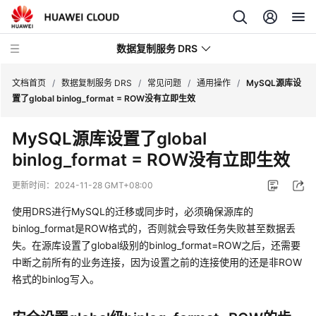
数据复制服务 DRS
文档首页
/
数据复制服务 DRS
/
常见问题
/
通用操作
/
MySQL源库设
置了global binlog_format = ROW没有立即生效
最
MySQL源库设置了global
新
binlog_format = ROW没有立即生效
动
态
更新时间：
2024-11-28 GMT+08:00
产
使用DRS进行MySQL的迁移或同步时，必须确保源库的
品
binlog_format是ROW格式的，否则就会导致任务失败甚至数据丢
介
失。在源库设置了global级别的binlog_format=ROW之后，还需要
绍
中断之前所有的业务连接，因为设置之前的连接使用的还是非ROW
格式的binlog写入。
计
费