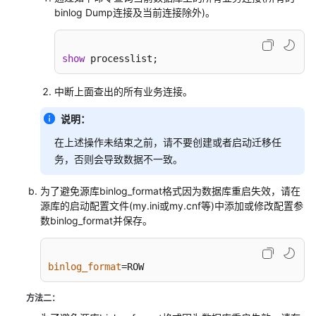
白
binlog Dump连接及当前连接除外)。
皮
书
show
 processlist;
API
参
中断上面查出的所有业务连接。
考
说明：
SDK
在上述操作未结束之前，请不要创建或者启动迁移任
参
考
务，否则会导致数据不一致。
常
为了避免源库binlog_format格式因为数据库重启失效，请在
源库的启动配置文件(my.ini或my.cnf等)中添加或修改配置参
见
数binlog_format并保存。
问
题
binlog_format
=ROW
产
品
方法二：
咨