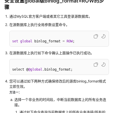
安全设置global级binlog_format=ROW的步
说
明
骤
通过MySQL官方客户端或者其它工具登录源数据库。
快
速
在源数据库上执行全局参数设置命令。
入
门
set
global
 binlog_format 
=
ROW
;
用
户
在源数据库上执行如下命令确认上面操作已执行成功。
指
南
select @
@global
.binlog_format;
最
佳
您可以通过如下两种方式确保修改后的源库binlog_format格式
实
立即生效。
践
方法一：
选择一个非业务的时间段，中断当前数据库上的所有业务连
安
接。
全
通过如下命令查询当前数据库上的所有业务连接(所有的