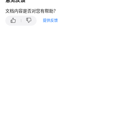
意见反馈
说
明
文档内容是否对您有帮助？
提供反馈
快
速
入
门
用
户
指
南
最
佳
实
践
安
全