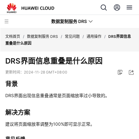
数据复制服务 DRS
文档首页
/
数据复制服务 DRS
/
常见问题
/
通用操作
/
DRS界面信息
重叠是什么原因
最
DRS界面信息重叠是什么原因
新
动
更新时间：
2024-11-28 GMT+08:00
态
背景
产
DRS界面出现信息重叠通常是页面缩放率过小导致的。
品
介
绍
解决方案
建议将页面缩放率调整为100%即可显示正常。
计
费