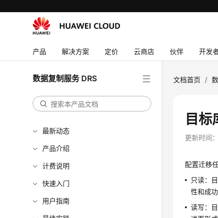
产品
解决方案
定价
云商店
伙伴
开发
数据复制服务 DRS
文档首页
/
数
目标
最新动态
更新时间
产品介绍
配置迁移任
计费说明
只读：
快速入门
性和成
用户指南
读写：