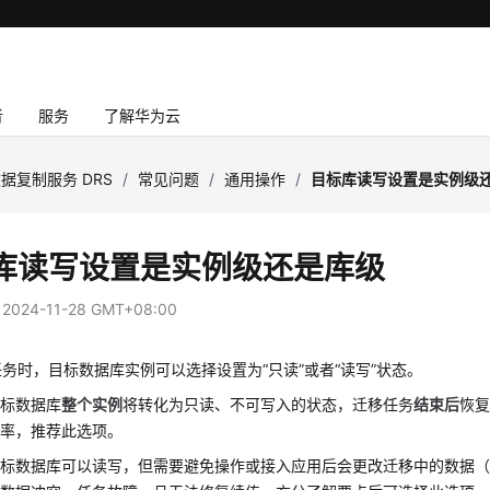
者
服务
了解华为云
据复制服务 DRS
/
常见问题
/
通用操作
/
目标库读写设置是实例级
库读写设置是实例级还是库级
：
2024-11-28 GMT+08:00
务时，目标数据库实例可以选择设置为“只读”或者“读写”状态。
目标数据库
整个实例
将转化为只读、不可写入的状态，迁移任务
结束后
恢
功率，推荐此选项。
目标数据库可以读写，但需要避免操作或接入应用后会更改迁移中的数据