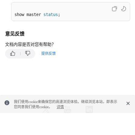
白
皮
书
show master 
status
;
API
意见反馈
参
考
文档内容是否对您有帮助？
提供反馈
SDK
参
考
常
见
问
题
我们使用cookie来确保您的高速浏览体验。继续浏览本站，即表示
您同意我们使用cookie。
详情
产
品
咨
© 2026, 华为云计算技术有限公司及其关联公司。保留一切权利。