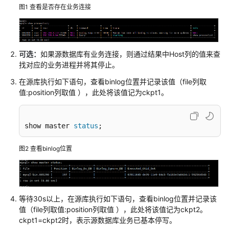
说
图1
查看是否存在业务连接
明
快
速
可选：
如果源数据库有业务连接，则通过结果中Host列的值来查
入
找对应的业务进程并将其停止。
门
在源库执行如下语句，查看binlog位置并记录该值（file列取
值:position列取值 ），此处将该值记为ckpt1。
用
户
指
show master 
status
;
南
图2
查看binlog位置
最
佳
实
践
等待30s以上，在源库执行如下语句，查看binlog位置并记录该
安
值（file列取值:position列取值 ），此处将该值记为ckpt2。
全
ckpt1=ckpt2时，表示源数据库业务已基本停写。