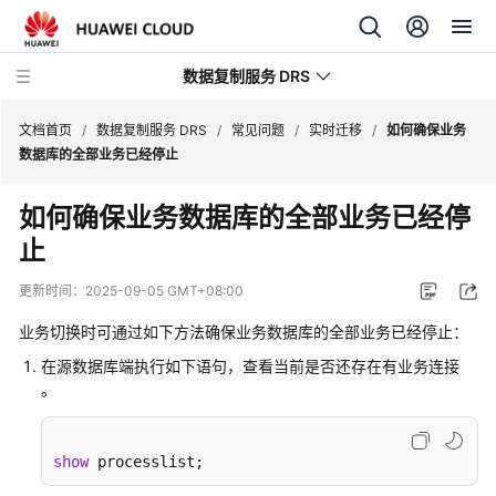
数据复制服务 DRS
文档首页
/
数据复制服务 DRS
/
常见问题
/
实时迁移
/
如何确保业务
数据库的全部业务已经停止
最
如何确保业务数据库的全部业务已经停
新
止
动
态
更新时间：
2025-09-05 GMT+08:00
产
业务切换时可通过如下方法确保业务数据库的全部业务已经停止：
品
在源数据库端执行如下语句，查看当前是否还存在有业务连接
介
。
绍
计
show
 processlist;
费