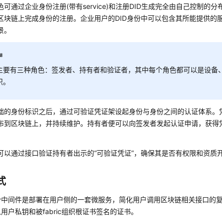
色可通过企业身份注册(带有service)和注册DID生成完全由自己控制的
区块链上完成身份的注册。企业用户的DID身份中可以包含其所能提供的
景。
主要有三种角色：签发者、持有者和验证者，其中每个角色都可以是设备
织。
础的身份标识之后，通过可验证凭证架设起身份与身份之间的认证体系。
布到区块链上，并持续维护。持有者便可以向签发者发起认证申请，获得
可以通过接口验证持有者出示的“可验证凭证”，确保其是否有权限和资质
式
份中间件是部署在用户侧的一套微服务，简化用户调用区块链相关接口的
用户私钥和被fabric组织根证书签名的证书。