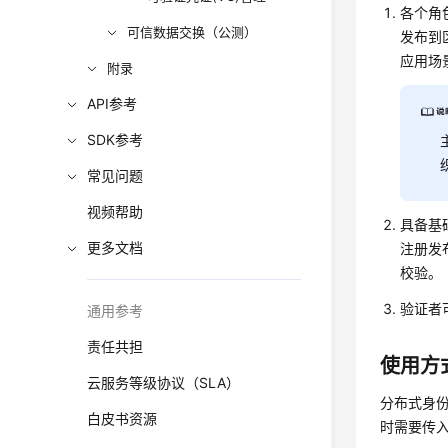
各个角
可信数据交换（公测）
发布到
应用场
附录
API参考
SDK参考
常见问题
视频帮助
具备基
更多文档
注册发
校验。
验证者
通用参考
责任共担
使用方
云服务等级协议（SLA）
分布式身
白皮书资源
时需要传入