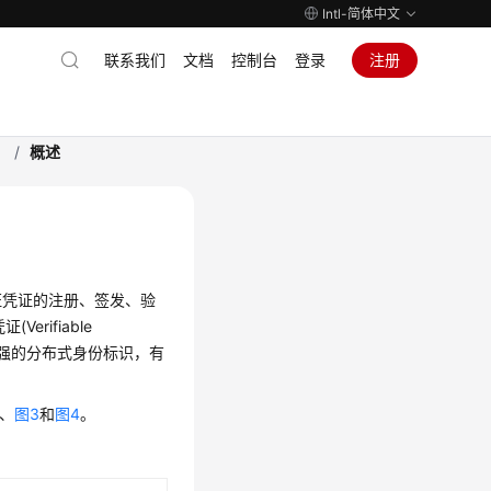
Intl-简体中文
联系我们
文档
控制台
登录
注册
）
/
概述
证凭证的注册、签发、验
Verifiable
植性强的分布式身份标识，有
、
图3
和
图4
。