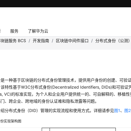
者
服务
了解华为云
块链服务 BCS
/
开发指南
/
区块链中间件接口
/
分布式身份（公测
份是一种基于区块链的分布式身份管理技术，提供用户身份的创建、可验
性基于W3C分布式身份(Decentralized Identifiers, DIDs)和可验证凭证(
ntials, VC)的标准实现，为个人和企业用户提供统一的、可自解释的、移
部门、跨企业、跨地域的身份认证难和隐私泄露等问题。
绍分布式身份（DID）管理的实现流程和使用方式。详细请参见
图1
、
图2
身份实现架构图