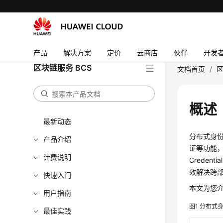
产品
解决方案
定价
云商店
伙伴
开发
区块链服务 BCS
文档首页
/
区
概述
最新动态
分布式身
产品介绍
证等功能，该特
计费说明
Crede
效解决跨
快速入门
本文为您介
用户指南
图1
分布式
最佳实践