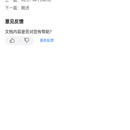
说
明
下一篇：概述
快
意见反馈
速
文档内容是否对您有帮助？
入
门
提供反馈
用
户
指
南
最
佳
实
践
开
发