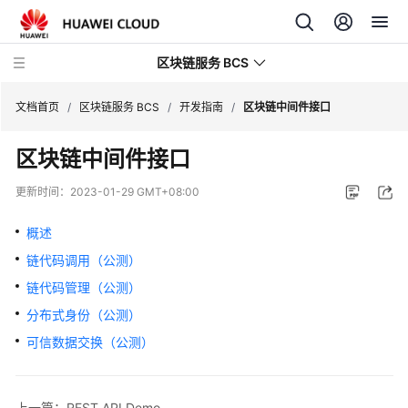
区块链服务 BCS
文档首页
/
区块链服务 BCS
/
开发指南
/
区块链中间件接口
区块链中间件接口
最
新
更新时间：
2023-01-29 GMT+08:00
动
态
概述
链代码调用（公测）
产
品
链代码管理（公测）
介
分布式身份（公测）
绍
可信数据交换（公测）
计
费
上一篇：REST API Demo