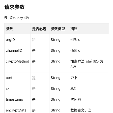
说
明
请求参数
快
表1
请求Body参数
速
入
参数
是否必选
参数类型
描述
门
orgID
是
String
组织id
用
channelID
是
String
通道id
户
指
cryptoMethod
是
String
加密方法,目前固定为
南
SW
最
cert
是
String
证书
佳
实
sk
是
String
私钥
践
timestamp
是
String
时间戳
开
发
encryptData
是
String
数据密文，当