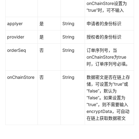
指
onChainStore设置为
南
“true”时，可不输入
简
applyer
是
String
申请者的身份标识
介
provider
是
String
授权者的身份标识
链
代
orderSeq
否
String
订单序列号，当
码
onChainStore为true
开
时，订单序列号必填。
发
onChainStore
否
String
数据密文是否在链上存
储，可设置为“true”或
应
“false”，默认为
用
“false”。如果设置为
程
“true”，则不需要输入
序
encryptData，可自动
开
在链上获取数据密文
发
示