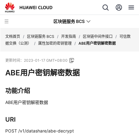
区块链服务 BCS
文档首页
/
区块链服务 BCS
/
开发指南
/
区块链中间件接口
/
可信数
据交换（公测）
/
属性加密的密钥管理
/
ABE用户密钥解密数据
最
更新时间：
2023-01-17 GMT+08:00
新
动
ABE用户密钥解密数据
态
功能介绍
产
品
ABE用户密钥解密数据
介
绍
URI
计
POST /v1/datashare/abe-decrypt
费