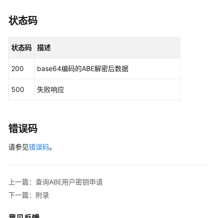
管
状态码
理
属
状态码
描述
性
加
200
base64编码的ABE解密后数据
密
的
500
失败响应
密
钥
管
错误码
理
请参见
错误码
。
初
始
化
上一篇：查询ABE用户密钥申请
ABE
主
下一篇：附录
密
钥