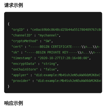
请求示例
测）
链
代
{

码
"orgID"
 : 
"ce0ac69b0c8648cd25b44a551780409767c8890
管
"channelID"
 : 
"mychannel"
,

理
"cryptoMethod"
 : 
"SW"
,

（公
"cert"
 : 
"-----BEGIN CERTIFICATE-----
\\
n...
\\
n----
测）
"sk"
 : 
"-----BEGIN PRIVATE KEY-----
\\
n...
\\
n-----E
"timestamp"
分
 : 
"2020-10-27T17:28:16+08:00"
,

布
"encryptData"
 : 
"string"
,

式
"onChainStore"
 : 
"false"
,

身
"applyer"
 : 
"did:example:Mb4SshJeN5ukWXkbMJK8xC"
,

份
"provider"
 : 
"did:example:Mb4SshJeN5ukWXkbMJK8xC"
（公
}
测）
可
响应示例
信