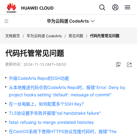
华为云码道 CodeArts
文档首页
/
华为云码道 CodeArts
/
常见问题
/
代码托管常见问题
代码托管常见问题
产
品
更新时间：
2024-11-13 GMT+08:00
介
绍
升级CodeArts Repo的SSH功能
从本地推送代码仓到CodeArts Repo时，报错"Error: Deny by
计
project hooks setting 'default': message of commit"
费
说
在一台电脑上，如何配置多个SSH Key？
明
TLS协议握手失败并报错"ssl handshake failure"
fatal: refusing to merge unrelated histories
快
速
在CentOS系统下使用HTTPS协议克隆代码时，报错"The