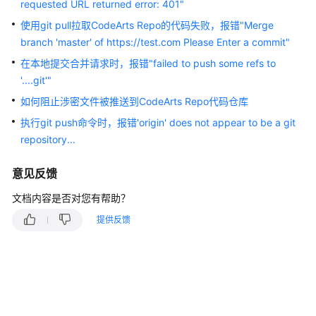
入
requested URL returned error: 401"
门
使用git pull拉取CodeArts Repo的代码失败，报错"Merge
branch 'master' of https://test.com Please Enter a commit"
用
在本地提交合并请求时，报错"failed to push some refs to
户
指
'....git'"
南
如何阻止涉密文件被推送到CodeArts Repo代码仓库
执行git push命令时，报错'origin' does not appear to be a git
最
repository...
佳
实
意见反馈
践
文档内容是否对您有帮助？
API
提供反馈
参
考
常
见
问