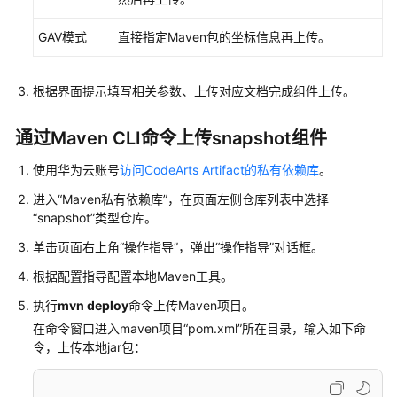
题
GAV模式
直接指定Maven包的坐标信息再上传。
软
件
发
根据界面提示填写相关参数、上传对应文档完成组件上传。
布
库
通过Maven CLI命令上传snapshot组件
私
使用华为云账号
访问CodeArts Artifact的私有依赖库
。
有
进入
“Maven私有依赖库”
，在页面左侧仓库列表中选择
依
“snapshot”
类型仓库。
赖
库
单击页面右上角
“操作指导”
，弹出
“操作指导”
对话框。
根据配置指导配置本地Maven工具。
视
频
执行
mvn deploy
命令上传Maven项目。
帮
在命令窗口进入maven项目
“pom.xml”
所在目录，输入如下命
助
令，上传本地jar包：
更