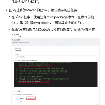
“1.0-SNAPSHOT”
。
在
“构建步骤Maven构建”
中，编辑编译构建任务：
“命令”
在
框中：使用
注释mvn package命令（在命令前加
#
#
），取消注释mvn deploy（删除其命令前的
）。
“发布依赖包到CodeArts私有依赖库”
“配置所有
单击
，勾选
pom”
。