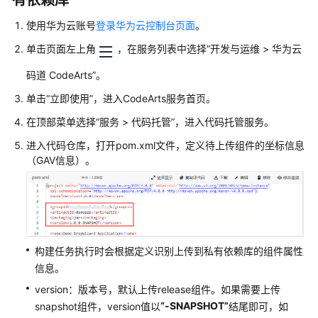
有依赖库
议
使用华为云账号
登录华为云控制台页面
。
（SLA）
单击页面左上角
，在服务列表中选择
“
开发与运维
>
华为云
白
皮
码道 CodeArts
”
。
书
单击
“立即使用”
，进入CodeArts服务首页。
资
源
在顶部菜单选择
“
服务
>
代码托管
”
，进入代码托管服务。
进入代码仓库，打开pom.xml文件，定义待上传组件的坐标信息
支
（GAV信息）。
持
区
域
系
统
构建任务执行时会根据定义识别上传到私有依赖库的组件属性
权
信息。
限
version：版本号，默认上传release组件。如果需要上传
“-SNAPSHOT”
snapshot组件，version值以
结尾即可，如