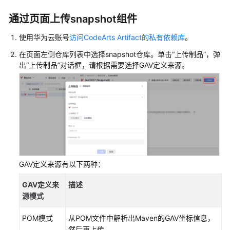
入
门
通过页面上传snapshot组件
用
使用华为云账号
访问CodeArts Artifact的私有依赖库
。
户
在页面左侧仓库列表中选择snapshot仓库。单击
“上传制品”
，弹
指
出
“上传制品”
对话框，请根据需要选择GAV定义来源。
南
最
佳
实
践
API
参
GAV定义来源有以下两种：
考
GAV定义来
描述
源模式
常
见
POM模式
从POM文件中解析出Maven的GAV坐标信息，
问
然后再上传。