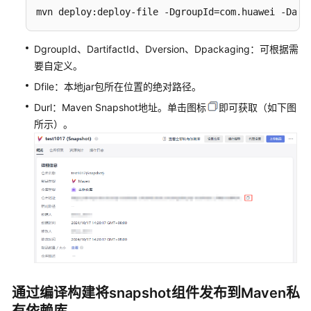
多
mvn deploy:deploy-file -DgroupId=com.huawei -Dart
文
档
DgroupId、DartifactId、Dversion、Dpackaging：可根据需
要自定义。
通
Dfile：本地jar包所在位置的绝对路径。
用
参
Durl：Maven Snapshot地址。单击图标
即可获取（如下图
考
所示）。
责
任
共
担
云
服
务
等
通过编译构建将snapshot组件发布到Maven私
级
协