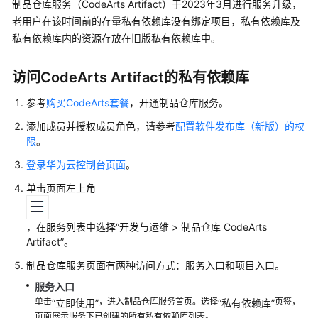
入
制品仓库服务（CodeArts Artifact）于2023年3月进行服务升级，
门
老用户在该时间前的存量私有依赖库没有绑定项目，私有依赖库及
私有依赖库内的资源存放在旧版私有依赖库中。
用
户
访问CodeArts Artifact的私有依赖库
指
南
参考
购买CodeArts套餐
，开通制品仓库服务。
添加成员并授权成员角色，请参考
配置软件发布库（新版）的权
制
限
。
品
仓
登录华为云控制台页面
。
库
单击页面左上角
服
务
(CodeArts
，在服务列表中选择
“
开发与运维
>
制品仓库 CodeArts
Artifact)
Artifact
”
。
使
制品仓库服务页面有两种访问方式：服务入口和项目入口。
用
流
服务入口
程
单击
，进入制品仓库服务首页。选择
页签，
“立即使用”
“私有依赖库”
页面展示服务下已创建的所有私有依赖库列表。