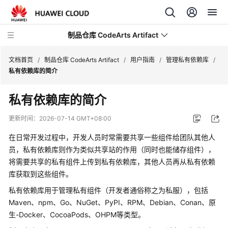
制品仓库 CodeArts Artifact
文档首页
/
制品仓库 CodeArts Artifact
/
用户指南
/
管理私有依赖库
/
私有依赖库的简介
最
私有依赖库的简介
新
动
更新时间：
2026-07-14 GMT+08:00
态
在日常开发过程中，开发人员时常需要共享一些组件给团队其他人
产
员，私有依赖库则作为类似共享站的作用（同时也能储存组件），
品
将需要共享的私有组件上传到私有依赖库，其他人员再从私有依赖
介
库获取到这些组件。
绍
私有依赖库用于管理私有组件（开发者通俗称之为私服），包括
Maven、npm、Go、NuGet、PyPI、RPM、Debian、Conan、原
快
生-Docker、CocoaPods、OHPM等类型。
速