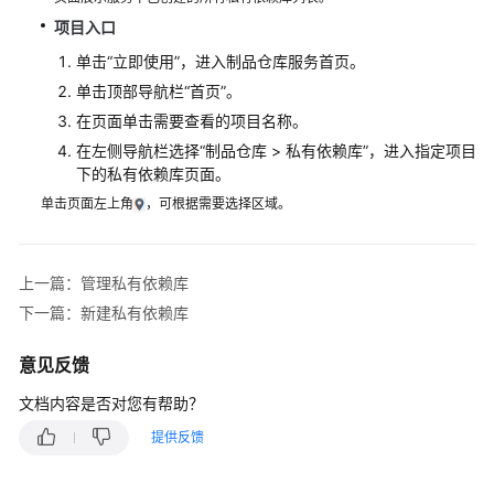
购
项目入口
买
单击
“立即使用”
，进入制品仓库服务首页。
制
单击顶部导航栏
“首页”
。
品
仓
在页面单击需要查看的项目名称。
库
在左侧导航栏选择
“
制品仓库 > 私有依赖库
”
，进入指定项目
(CodeArts
下的私有依赖库页面。
Artifact)
单击页面左上角
，可根据需要选择区域。
服
务
上一篇：管理私有依赖库
管
下一篇：新建私有依赖库
理
软
意见反馈
件
发
文档内容是否对您有帮助？
布
库
提供反馈
（新
版）