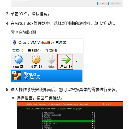
全
最
单击“OK”，确认挂载。
佳
实
在VirtualBox管理器中，选择新创建的虚拟机，单击“启动”。
践
图10
启动虚拟机
对
ECS
实
例
大
于
ITiB
的
进入操作系统安装界面后，您可以根据具体的需求进行安装。
磁
选择语言，按回车键确认。
盘
制
作
镜
像