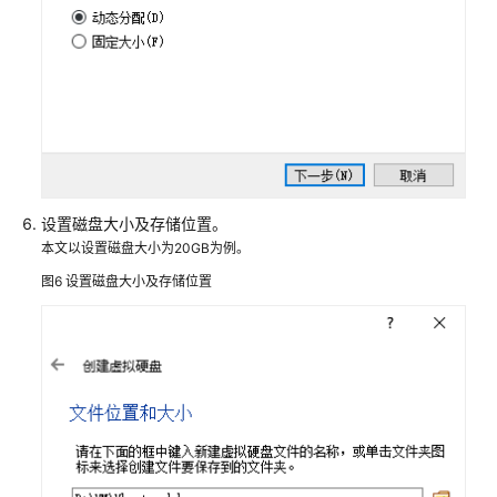
像
使
用
Packer
创
建
私
有
设置磁盘大小及存储位置。
镜
本文以设置磁盘大小为20GB为例。
像
图6
设置磁盘大小及存储位置
Windows
操
作
系
统
云
服
务