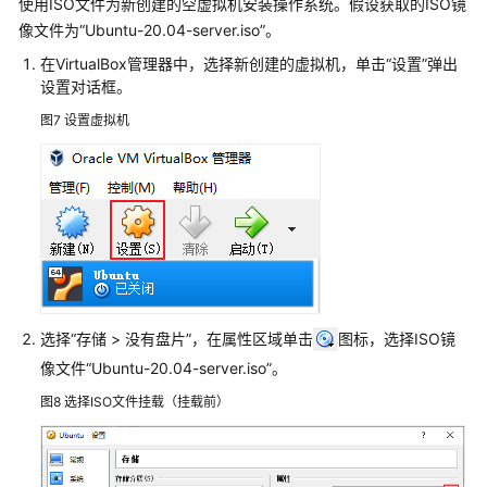
使用ISO文件为新创建的空虚拟机安装操作系统。假设获取的ISO镜
配
像文件为“Ubuntu-20.04-server.iso”。
置
在VirtualBox管理器中，选择新创建的虚拟机，单击“设置”弹出
本
设置对话框。
地
源
图7
设置虚拟机
跨
账
号
跨
区
域
迁
移
选择“存储 > 没有盘片”，在属性区域单击
图标，选择ISO镜
云
像文件“Ubuntu-20.04-server.iso”。
服
图8
选择ISO文件挂载（挂载前）
务
器
创