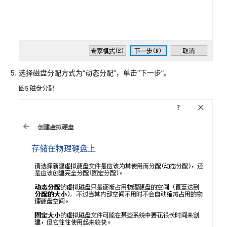
导
出
Linux
镜
像
选择磁盘分配方式为“动态分配”，单击“下一步”。
文
件
图5
磁盘分配
上
传
Linux
镜
像
文
件
并
注
册
镜