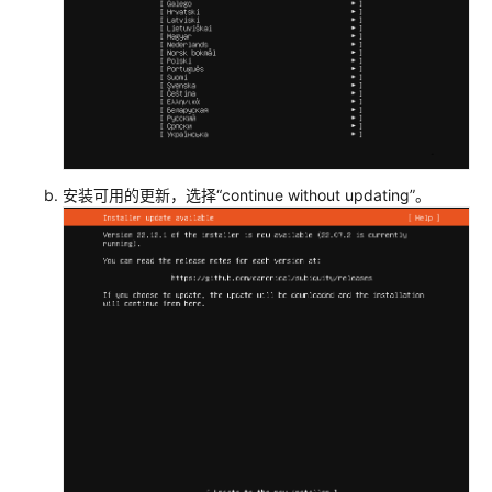
文
件
并
导
出
API
参
安装可用的更新，选择“continue without updating”。
考
SDK
参
考
常
见
问
题
视