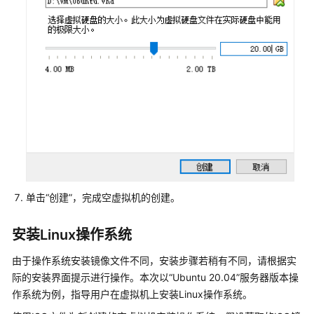
器
磁
盘
空
间
清
理
转
换
镜
像
格
单击“创建”，完成空虚拟机的创建。
式
安装Linux操作系统
利
用
由于操作系统安装镜像文件不同，安装步骤若稍有不同，请根据实
ISO
际的安装界面提示进行操作。本次以“Ubuntu 20.04”服务器版本操
为
作系统为例，指导用户在虚拟机上安装Linux操作系统。
镜
像