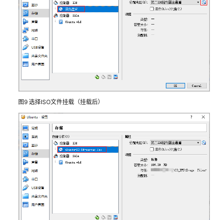
建
数
据
盘
镜
像
实
现
跨
图9
选择ISO文件挂载（挂载后）
账
号
迁
移
业
务
数
据
IMS
安