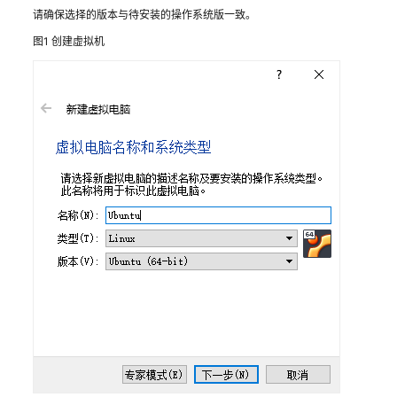
入
请确保选择的版本与待安装的操作系统版一致。
门
图1
创建虚拟机
用
户
指
南
最
佳
实
践
镜
像
服
务
最
佳
实
践