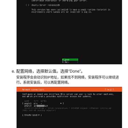
任
共
担
云
服
务
等
级
协
议
配置网络，选择默认值。选择“Done”。
（SLA）
安装程序会自动识别IP地址，如果找不到网络，安装程序可以继续进
行。系统安装后，可以再配置网络。
白
皮
书
资
源
支