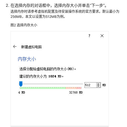
在选择内存的对话框中，选择内存大小并单击“下一步”。
汇
选择内存时请参考虚拟机配置及待安装操作系统的官方要求。默认最小为
总
256MB，本文以设置为512MB为例。
图2
基
选择内存大小
于
VirtualBox
使
用
ISO
创
建
Windows
镜
像
基
于
VirtualBox
使
用