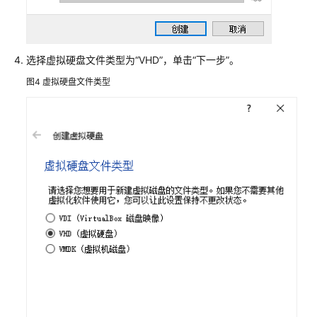
概
述
安
选择虚拟硬盘文件类型为“VHD”，单击“下一步”。
装
图4
虚拟硬盘文件类型
VirtualBox
创
建
Linux
虚
拟
机
配
置
Linux
虚
拟
机