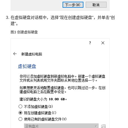
ISO
创
在虚拟硬盘对话框中，选择“现在创建虚拟硬盘”，并单击“创
建
建”。
Linux
镜
图3
创建虚拟硬盘
像
基
于
VirtualBox
使
用
ISO
创
建
Linux
镜
像
方
案