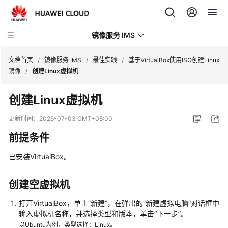
镜像服务 IMS
文档首页
/
镜像服务 IMS
/
最佳实践
/
基于VirtualBox使用ISO创建Linux
镜像
/
创建Linux虚拟机
最
创建Linux虚拟机
新
动
更新时间：
2026-07-03 GMT+08:00
态
前提条件
产
已安装VirtualBox。
品
介
绍
创建空虚拟机
打开VirtualBox，单击“新建”，在弹出的“新建虚拟电脑”对话框中
快
输入虚拟机名称，并选择类型和版本，单击“下一步”。
速
以Ubuntu为例，类型选择：Linux。