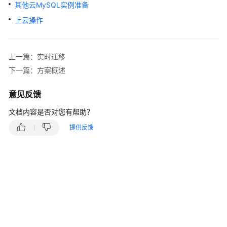
说
其他云MySQL实例准备
明
上云操作
快
速
上一篇：实时迁移
入
门
下一篇：方案概述
用
意见反馈
户
文档内容是否对您有帮助？
指
南
提供反馈
最
佳
实
践
最
佳