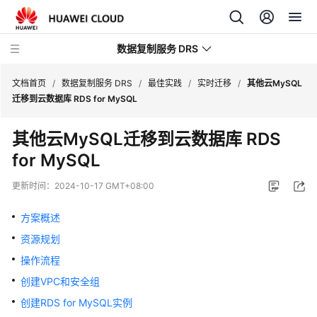
数据复制服务 DRS
文档首页
/
数据复制服务 DRS
/
最佳实践
/
实时迁移
/
其他云MySQL
迁移到云数据库 RDS for MySQL
最
其他云MySQL迁移到云数据库 RDS
新
for MySQL
动
态
更新时间：
2024-10-17 GMT+08:00
产
方案概述
品
介
资源规划
绍
操作流程
创建VPC和安全组
计
费
创建RDS for MySQL实例