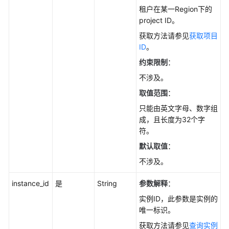
使
租户在某一Region下的
用
project ID。
前
获取方法请参见
获取项目
必
ID
。
读
约束限制
：
API
不涉及。
概
取值范围
：
览
只能由英文字母、数字组
如
成，且长度为32个字
何
符。
调
默认取值
：
用
不涉及。
API
instance_id
是
String
参数解释
：
API
实例ID，此参数是实例的
唯一标识。
查
询
获取方法请参见
查询实例