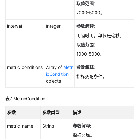
取值范围
：
例
规
2000-5000。
格-
ChangeGaussMySqlInstanceSpecification
interval
Integer
参数解释
:
间隔时间，单位是毫秒。
查
取值范围
：
询
专
1000-5000。
属
资
metric_conditions
Array of
Metr
参数解释
:
源
icCondition
指标变配条件。
池
objects
列
表-
表7
MetricCondition
ListGaussMySqlDedicatedResources
参数
参数类型
描述
查
询
metric_name
String
参数解释
:
专
属
指标名称。