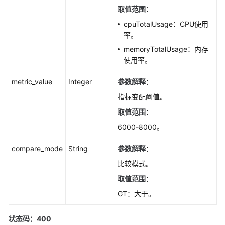
资
取值范围
：
源
cpuTotalUsage：CPU使用
信
率。
息
详
memoryTotalUsage：内存
情-
使用率。
ShowDedicatedResourceInfo
metric_value
Integer
参数解释
：
设
指标变配阈值。
置
取值范围
：
实
6000-8000。
例
秒
compare_mode
String
参数解释
：
级
监
比较模式。
控-
取值范围
：
UpdateInstanceMonitor
GT：大于。
查
询
状态码：400