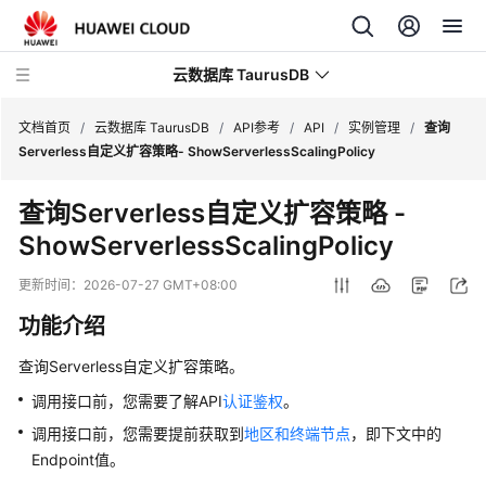
云数据库 TaurusDB
文档首页
/
云数据库 TaurusDB
/
API参考
/
API
/
实例管理
/
查询
Serverless自定义扩容策略- ShowServerlessScalingPolicy
查询Serverless自定义扩容策略
-
ShowServerlessScalingPolicy
最
新
更新时间：
2026-07-27 GMT+08:00
动
功能介绍
态
查询Serverless自定义扩容策略。
服
务
调用接口前，您需要了解API
认证鉴权
。
公
调用接口前，您需要提前获取到
地区和终端节点
，即下文中的
告
Endpoint值。