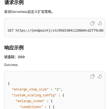
UpgradeGaussMySqlInstanceDatabase
请求示例
查询Serverless自定义扩容策略。
开
关
SSL-
SwitchGaussMySqlInstanceSsl
GET https://{endpoint}/v3/056538411200d4cd2f79c003c7
绑
定
响应示例
弹
性
状态码：200
公
Success.
网
IP-
UpdateGaussMySqlInstanceEip
{
解
"enlarge_step_size"
:
"2"
,
绑
"custom_scaling_config"
:
{
弹
"enlarge_scene"
:
{
性
"conditions"
:
[
{
公