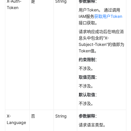
X-Auth-
是
String
参数解释
：
理
Token
用户Token。 通过调用
创
IAM服务
获取用户Token
建
接口获取。
数
请求响应成功后在响应消
据
息头中包含的“X-
库
Subject-Token”的值即为
实
Token值。
例-
约束限制
：
CreateGaussMySqlInstance
不涉及。
重
取值范围
：
启
不涉及。
数
据
默认取值
：
库
不涉及。
实
例-
X-
否
String
参数解释
：
RestartGaussMySqlInstance
Language
请求语言类型。