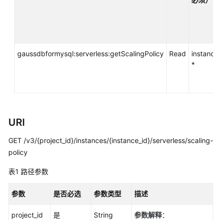
用
户
指
南
gaussdbformysql:serverless:getScalingPolicy
Read
instance
最
*
佳
实
践
性
URI
能
白
GET /v3/{project_id}/instances/{instance_id}/serverless/scaling-
皮
policy
书
表1
路径参数
API
参
参数
是否必选
参数类型
描述
考
project_id
是
String
参数解释
：