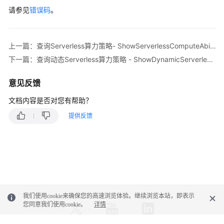
CreateGaussMysqlDns
ShowServerlessScalingPolicyResponse
r
请参见
错误码
。
            System.out.println(response.toString()
修
        } 
catch
 (ConnectionException e) {

改
            e.printStackTrace();

上一篇：查询Serverless算力策略- ShowServerlessComputeAbilityPolicy
内
        } 
catch
 (RequestTimeoutException e) {

下一篇：查询动态Serverless算力策略 - ShowDynamicServerlessPolicy
网
            e.printStackTrace();

域
        } 
catch
 (ServiceResponseException e) {

意见反馈
名-
            e.printStackTrace();

ModifyGaussMysqlDns
            System.out.println(e.getHttpStatusCode
文档内容是否对您有帮助？
            System.out.println(e.getRequestId());

提供反馈
查
            System.out.println(e.getErrorCode());

询
            System.out.println(e.getErrorMsg());

内
        }

核
    }

版
本
信
息-
我们使用cookie来确保您的高速浏览体验。继续浏览本站，即表示
您同意我们使用cookie。
详情
ShowInstanceDatabaseVersion