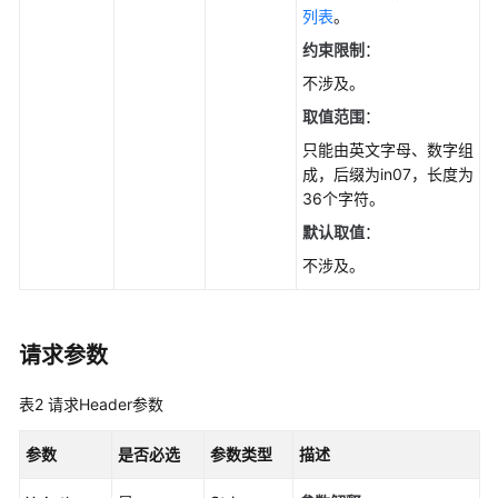
数
列表
。
据
约束限制
：
库
不涉及。
引
擎
取值范围
：
的
只能由英文字母、数字组
版
成，后缀为in07，长度为
本
36个字符。
默认取值
：
查
询
不涉及。
数
据
库
请求参数
规
格
表2
请求Header参数
实
参数
是否必选
参数类型
描述
例
管