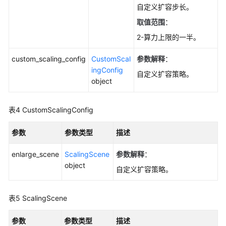
自定义扩容步长。
退
订
取值范围
：
只
2-算力上限的一半。
读
节
custom_scaling_config
CustomScal
参数解释
：
点-
ingConfig
自定义扩容策略。
DeleteGaussMySqlReadonlyNode
object
包
表4
CustomScalingConfig
年/
包
参数
参数类型
描述
月
实
enlarge_scene
ScalingScene
参数解释
：
例
object
存
自定义扩容策略。
储
扩
表5
ScalingScene
容-
ExpandGaussMySqlInstanceVolume
参数
参数类型
描述