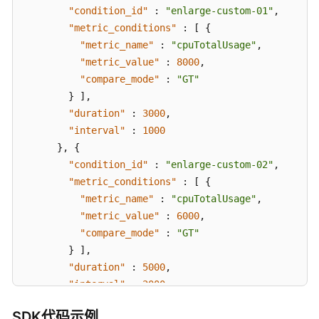
"condition_id"
:
"enlarge-custom-01"
,
网
"metric_conditions"
:
[
{
IP-
"metric_name"
:
"cpuTotalUsage"
,
CancelGaussMySqlInstanceEip
"metric_value"
:
8000
,
手
"compare_mode"
:
"GT"
动
}
]
,
主
"duration"
:
3000
,
备
"interval"
:
1000
倒
}
,
{
换-
"condition_id"
:
"enlarge-custom-02"
,
InvokeGaussMySqlInstanceSwitchOver
"metric_conditions"
:
[
{
"metric_name"
:
"cpuTotalUsage"
,
设
"metric_value"
:
6000
,
置
"compare_mode"
:
"GT"
可
}
]
,
维
"duration"
:
5000
,
护
时
"interval"
:
2000
间
}
,
{
SDK代码示例
段-
"condition_id"
:
"enlarge-custom-03"
,