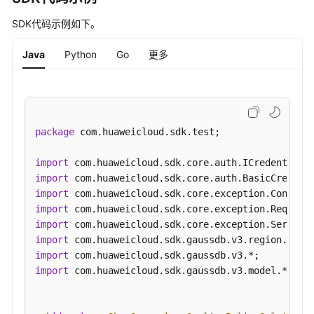
UpdateGaussMySqlInstanceOpsWindow
"metric_conditions"
:
[
{
SDK代码示例如下。
"metric_name"
:
"memoryTotalUsage"
,
修
"metric_value"
:
8000
,
Java
Python
Go
更多
改
"compare_mode"
:
"GT"
安
}
]
,
全
"duration"
:
3000
,
组-
"interval"
:
2000
UpdateGaussMySqlInstanceSecurityGroup
package
 com.huaweicloud.sdk.test;

}
]
}
修
import
}
改
import
}
内
import
网
import
地
import
址-
import
UpdateGaussMySqlInstanceInternalIp
import
import
 com.huaweicloud.sdk.gaussdb.v3.model.*;

修
改
实