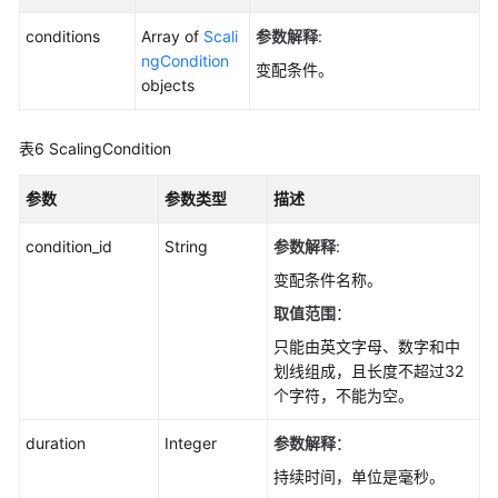
修
conditions
Array of
Scali
参数解释
:
改
ngCondition
实
变配条件。
objects
例
名
称-
表6
ScalingCondition
UpdateGaussMySqlInstanceName
参数
参数类型
描述
重
置
condition_id
String
参数解释
:
数
变配条件名称。
据
取值范围
：
库
密
只能由英文字母、数字和中
码-
划线组成，且长度不超过32
ResetGaussMySqlPassword
个字符，不能为空。
变
duration
Integer
参数解释
：
更
持续时间，单位是毫秒。
实