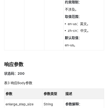
删
约束限制
：
除/
不涉及。
退
取值范围
：
订
数
en-us：英文。
据
zh-cn：中文。
库
默认取值
：
实
例-
en-us。
DeleteGaussMySqlInstance
创
响应参数
建
只
状态码：200
读
节
表3
响应Body参数
点-
CreateGaussMySqlReadonlyNode
参数
参数类型
描述
删
enlarge_step_size
String
参数解释
：
除/