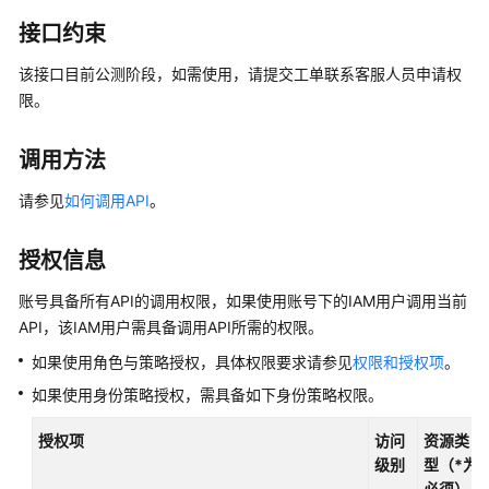
产
接口约束
品
介
该接口目前公测阶段，如需使用，请提交工单联系客服人员申请权
绍
限。
计
费
调用方法
说
请参见
如何调用API
。
明
快
授权信息
速
账号具备所有API的调用权限，如果使用账号下的IAM用户调用当前
入
门
API，该IAM用户需具备调用API所需的权限。
如果使用角色与策略授权，具体权限要求请参见
权限和授权项
。
内
如果使用身份策略授权，需具备如下身份策略权限。
核
介
授权项
访问
资源类
绍
级别
型（*为
必须）