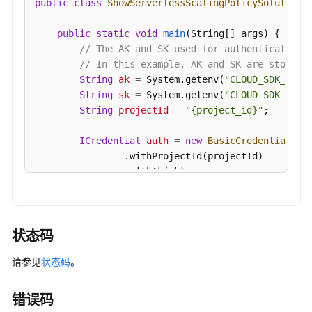
public
class
ShowServerlessScalingPolicySolution
 {
例
端
public
static
void
main
(String[] args)
 {

口
// The AK and SK used for authentication 
-
// In this example, AK and SK are stored 
UpdateGaussMySqlInstancePort
String
ak
=
 System.getenv(
"CLOUD_SDK_AK"
);
String
sk
=
 System.getenv(
"CLOUD_SDK_SK"
);
修
String
projectId
=
"{project_id}"
;

改
实
ICredential
auth
=
new
BasicCredentials
()

例
                .withProjectId(projectId)

备
                .withAk(ak)

注-
                .withSk(sk);

UpdateGaussMySqlInstanceAlias
GaussDBClient
client
=
 GaussDBClient.newBu
申
                .withCredential(auth)

状态码
请
                .withRegion(GaussDBRegion.valueOf
内
请参见
状态码
。
                .build();

网
ShowServerlessScalingPolicyRequest
reques
域
        request.withInstanceId(
"{instance_id}"
);

错误码
名-
try
 {
