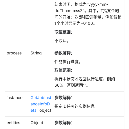
结束时间，格式为"yyyy-mm-
获
ddThh:mm:ssZ"。其中，T指某个时
取
间的开始；Z指时区偏移量，例如偏移
定
1个小时显示为+0100。
时
任
取值范围
：
务
不涉及。
列
表-
process
String
参数解释
：
ListScheduleJobs
任务执行进度。
取
取值范围
：
消
执行中状态才返回执行进度，例如
定
60%，否则返回""。
时
任
instance
GetJobInst
参数解释
：
务-
anceInfoD
指定ID任务的实例信息。
CancelScheduleTask
etail
object
删
entities
Object
参数解释
：
除