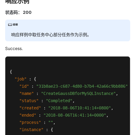
响应示例
见
问
状态码： 200
题
故
响应样例中取任务中心部分任务作为示例。
障
排
Success.
除
视
频
{
帮
"job"
:
{
助
"id"
:
"31b8ae23-c687-4d80-b7b4-42a66c9bb886"
,
"name"
:
"CreateGaussDBforMySQLInstance"
,
"status"
:
"Completed"
,
通
"created"
:
"2018-08-06T10:41:14+0800"
,
用
"ended"
:
"2018-08-06T16:41:14+0000"
,
参
"process"
:
""
,
考
"instance"
:
{