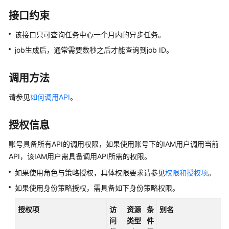
产
接口约束
品
介
该接口只可查询任务中心一个月内的异步任务。
绍
job生成后，通常需要数秒之后才能查询到job ID。
计
费
调用方法
说
明
请参见
如何调用API
。
快
授权信息
速
入
账号具备所有API的调用权限，如果使用账号下的IAM用户调用当前
门
API，该IAM用户需具备调用API所需的权限。
如果使用角色与策略授权，具体权限要求请参见
权限和授权项
。
内
核
如果使用身份策略授权，需具备如下身份策略权限。
介
授权项
访
资源
条
别名
绍
问
类型
件