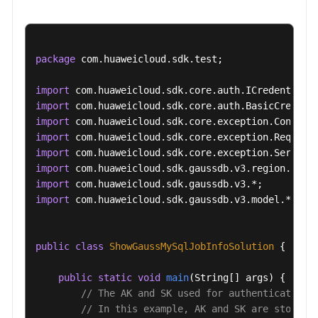
支
持
区
域
package
 com.huaweicloud.sdk.test;

系
import
统
import
权
import
限
import
import
import
import
import
 com.huaweicloud.sdk.gaussdb.v3.model.*;

public
class
ShowGaussMySqlJobInfoSolution
 {

public
static
void
main
(String[] args)
 {

// The AK and SK used for authentication 
// In this example, AK and SK are stored 