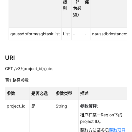
级
（*
键
用
别
为必
户
须）
指
南
gaussdbformysql:task:list
List
-
-
gaussdb:instance:lis
最
佳
实
践
URI
GET /v3/{project_id}/jobs
性
能
表1
路径参数
白
皮
参数
是否必选
参数类型
描述
书
project_id
是
String
参数解释：
API
参
租户在某一Region下的
考
project ID。
获取方法请参见
获取项目