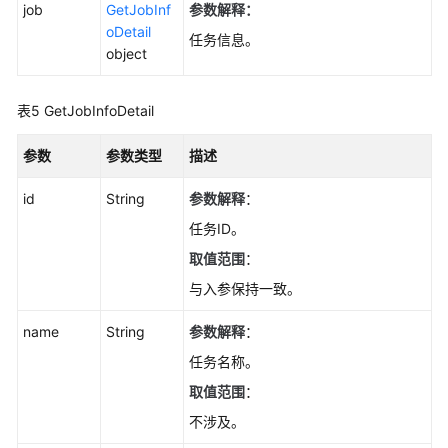
管
job
GetJobInf
参数解释：
理
oDetail
任务信息。
object
数
据
表5
GetJobInfoDetail
库
管
参数
参数类型
描述
理
id
String
参数解释
：
流
量
任务ID。
管
取值范围
：
理
与入参保持一致。
任
name
String
参数解释
：
务
中
任务名称。
心
取值范围
：
不涉及。
获