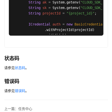
String
ak
=
 System.getenv(
"CLOUD_SDK_AK"
);
String
sk
=
 System.getenv(
"CLOUD_SDK_SK"
);
String
projectId
=
"{project_id}"
;

ICredential
auth
=
new
BasicCredentials
()

                .withProjectId(projectId)

                .withAk(ak)

                .withSk(sk);

GaussDBClient
client
=
 GaussDBClient.newBu
                .withCredential(auth)

状态码
                .withRegion(GaussDBRegion.valueOf
请参见
状态码
。
                .build();

ShowGaussMySqlJobInfoRequest
request
=
ne
try
 {

错误码
ShowGaussMySqlJobInfoResponse
respons
            System.out.println(response.toString()
请参见
错误码
。
        } 
catch
 (ConnectionException e) {

            e.printStackTrace();

        } 
catch
 (RequestTimeoutException e) {

上一篇：任务中心