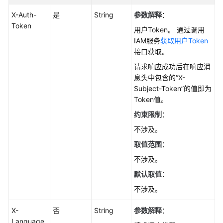
理
X-Auth-
是
String
参数解释
：
Token
备
用户Token。 通过调用
份
IAM服务
获取用户Token
管
接口获取。
理
请求响应成功后在响应消
息头中包含的“X-
参
Subject-Token”的值即为
数
Token值。
模
板
约束限制
：
管
不涉及。
理
取值范围
：
配
不涉及。
额
默认取值
：
管
不涉及。
理
X-
否
String
参数解释
：
数
Language