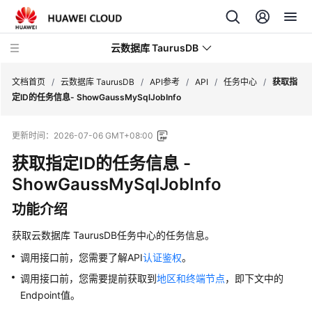
云数据库 TaurusDB
文档首页
/
云数据库 TaurusDB
/
API参考
/
API
/
任务中心
/
获取指
定ID的任务信息- ShowGaussMySqlJobInfo
更新时间：
2026-07-06 GMT+08:00
获取指定ID的任务信息
-
最
新
ShowGaussMySqlJobInfo
动
功能介绍
态
获取
云数据库 TaurusDB
任务中心的任务信息。
服
务
调用接口前，您需要了解API
认证鉴权
。
公
调用接口前，您需要提前获取到
地区和终端节点
，即下文中的
告
Endpoint值。