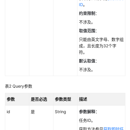
使
ID
。
用
约束限制
：
前
必
不涉及。
读
取值范围
：
只能由英文字母、数字组
API
成，且长度为32个字
概
符。
览
默认取值
：
如
不涉及。
何
调
表2
Query参数
用
API
参数
是否必选
参数类型
描述
API
id
是
String
参数解释：
查
任务ID。
询
获取方法参见
获取即时任