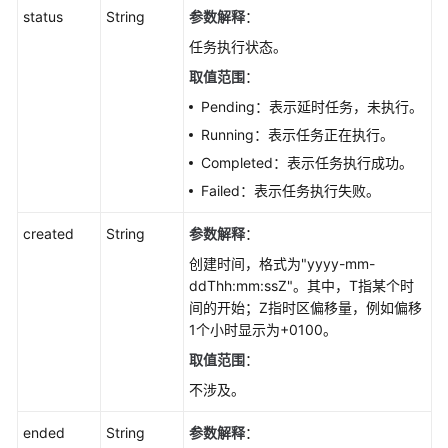
取
status
String
参数解释
：
指
任务执行状态。
定
ID
取值范围
：
的
Pending：表示延时任务，未执行。
任
Running：表示任务正在执行。
务
信
Completed：表示任务执行成功。
息-
Failed：表示任务执行失败。
ShowGaussMySqlJobInfo
created
String
参数解释
：
获
创建时间，格式为"yyyy-mm-
取
ddThh:mm:ssZ"。其中，T指某个时
即
间的开始；Z指时区偏移量，例如偏移
时
1个小时显示为+0100。
任
务
取值范围
：
列
不涉及。
表-
ListImmediateJobs
ended
String
参数解释
：