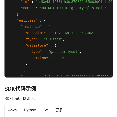
"id"
:
"a48e43ff268f4c0e879652d65e63d0fbin07"
,
责
任
"name"
:
"DO-NOT-TOUCH-mgr2-mysql-single"
共
}
,
担
"entities"
:
{
"instance"
:
{
云
"endpoint"
:
"192.168.1.203:3306"
,
服
"type"
:
"Cluster"
,
务
"datastore"
:
{
等
"type"
:
"gaussdb-mysql"
,
级
"version"
:
"8.0"
协
}
议
}
,
（SLA）
"resource_ids"
:
[
"a48e43ff268f4c0e879652d65e
}
白
SDK代码示例
皮
}
书
}
SDK代码示例如下。
资
源
Java
Python
Go
更多