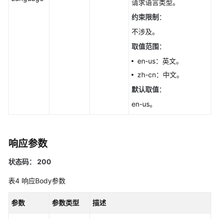
请求语言类型。
据
库
约束限制
：
代
不涉及。
理
取值范围
：
日
en-us：英文。
志
zh-cn：中文。
管
默认取值
：
理
en-us。
标
签
管
响应参数
理
状态码： 200
数
据
表4
响应Body参数
库
用
参数
参数类型
描述
户