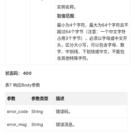
任
实例名称。
务
取值范围
：
详
情-
最小为4个字符，最大为64个字符且不
ShowTaskDetails
超过64个字节（注意：一个中文字符
占用3个字节），必须以字母或中文开
智
头，区分大小写，可以包含字母、数
能
字、中划线、下划线或中文，不能包
诊
含其他特殊字符。
断
状态码： 400
HTAP-
表7
响应Body参数
标
准
版
参数
参数类型
描述
error_code
String
错误码。
多
租
error_msg
String
错误消息。
特
性