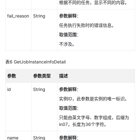
根据不同的任务，显示不同的内容。
指
定
fail_reason
String
参数解释
：
任
任务执行失败时的错误信息。
务
记
取值范围
：
录-
不涉及。
DeleteTaskRecord
删
表6
GetJobInstanceInfoDetail
除
定
参数
参数类型
描述
时
任
id
String
参数解释
：
务-
实例ID，此参数是实例的唯一标识。
DeleteScheduleTasK
取值范围
：
获
只能由英文字母、数字组成，后缀为
取
in07，长度为36个字符。
异
步
name
String
参数解释
：