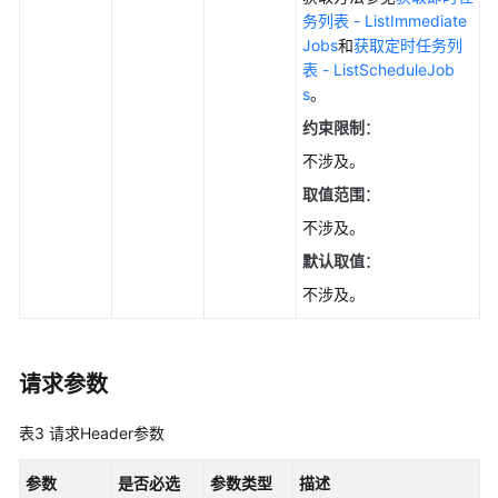
数
务列表 - ListImmediate
据
Jobs
和
获取定时任务列
库
表 - ListScheduleJob
引
s
。
擎
约束限制
：
的
版
不涉及。
本
取值范围
：
不涉及。
查
询
默认取值
：
数
不涉及。
据
库
规
格
请求参数
实
表3
请求Header参数
例
管
参数
是否必选
参数类型
描述