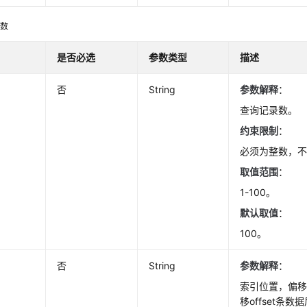
参数
是否必选
参数类型
描述
否
String
参数解释
：
查询记录数。
约束限制
：
必须为整数，
取值范围
：
1-100。
默认取值
：
100。
否
String
参数解释
：
索引位置，偏
移offset条