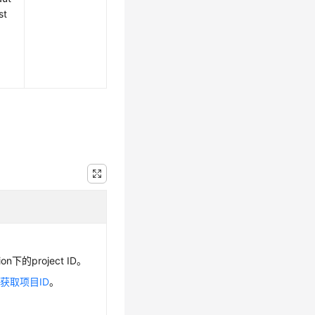
st
n下的project ID。
见
获取项目ID
。