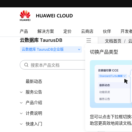
产品
解决方案
定价
云商店
伙伴
开发
云数据库 TaurusDB
文档首页
/
云
ShowAutoSca
切换产品类型
查询
最新动态
更新时间
服务公告
功能介
产品介绍
查询自动
计费说明
您可以点击下拉框切换
调用接口
助您更高效地阅读文档
快速入门
调用接