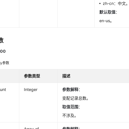
zh-cn：中文
默认取值
：
en-us。
数
00
dy参数
参数类型
描述
ount
Integer
参数解释
：
变配记录总数。
取值范围
：
不涉及。
Array of
参数解释
：