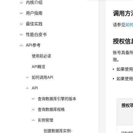
内核介绍
调用方
用户指南
最佳实践
请参见
如何
性能白皮书
授权信
API参考
账号具备所
使用前必读
限。
API概览
如果使
如何调用API
如果使
API
查询数据库引擎的版本
授权
查询数据库规格
实例管理
创建数据库实例-
gauss