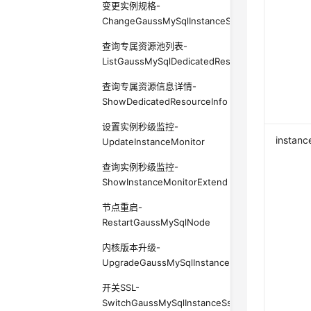
变更实例规格-
ChangeGaussMySqlInstanceSpecification
查询专属资源池列表-
ListGaussMySqlDedicatedResources
查询专属资源信息详情-
ShowDedicatedResourceInfo
设置实例秒级监控-
instanc
UpdateInstanceMonitor
查询实例秒级监控-
ShowInstanceMonitorExtend
节点重启-
RestartGaussMySqlNode
内核版本升级-
UpgradeGaussMySqlInstanceDatabase
开关SSL-
SwitchGaussMySqlInstanceSsl