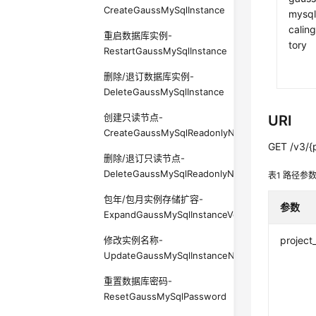
CreateGaussMySqlInstance
mysql
caling
重启数据库实例-
tory
RestartGaussMySqlInstance
删除/退订数据库实例-
DeleteGaussMySqlInstance
创建只读节点-
URI
CreateGaussMySqlReadonlyNode
GET /v3/{p
删除/退订只读节点-
DeleteGaussMySqlReadonlyNode
表1
路径参
包年/包月实例存储扩容-
参数
ExpandGaussMySqlInstanceVolume
修改实例名称-
project
UpdateGaussMySqlInstanceName
重置数据库密码-
ResetGaussMySqlPassword