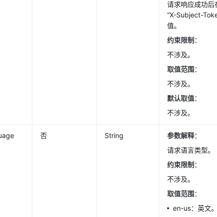
请求响应成功后
“X-Subject-T
值。
约束限制
：
不涉及。
取值范围
：
不涉及。
默认取值
：
不涉及。
uage
否
String
参数解释
：
请求语言类型。
约束限制
：
不涉及。
取值范围
：
en-us：英文