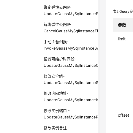
绑定弹性公网IP-
表2
Query
UpdateGaussMySqlInstanceEip
解绑弹性公网IP-
参数
CancelGaussMySqlInstanceEip
limit
手动主备倒换-
InvokeGaussMySqlInstanceSwitchOver
设置可维护时间段-
UpdateGaussMySqlInstanceOpsWindow
修改安全组-
UpdateGaussMySqlInstanceSecurityGroup
修改内网地址-
UpdateGaussMySqlInstanceInternalIp
修改实例端口 -
offset
UpdateGaussMySqlInstancePort
修改实例备注-