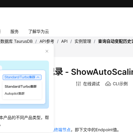
者
服务
了解华为云
数据库 TaurusDB
/
API参考
/
API
/
实例管理
/
查询自动变配历史
lingHistory
自动变配历史记录
- ShowAutoScali
：
2026-07-16 GMT+08:00
在线调试
CLI示例
绍
变配历史记录。
本产品的不同产品类型，帮
前，您需要了解API
认证鉴权
。
。
口前，您需要提前获取到
地区和终端节点
，即下文中的Endpoint值。