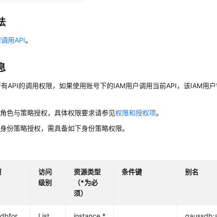
法
调用API
。
息
有API的调用权限，如果使用账号下的IAM用户调用当前API，该IAM用户
用角色与策略授权，具体权限要求请参见
权限和授权项
。
用身份策略授权，需具备如下身份策略权限。
项
访问
资源类型
条件键
别名
级别
（*为必
须）
dbfor
List
instance *
gaussdb: