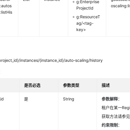
g:Enterprise
:autos
oscaling:li
ProjectId
:listHis
g:ResourceT
ag/<tag-
key>
roject_id}/instances/{instance_id}/auto-scaling/history
数
是否必选
参数类型
描述
_id
是
String
参数解释
：
租户在某一Regio
获取方法请参
约束限制
：