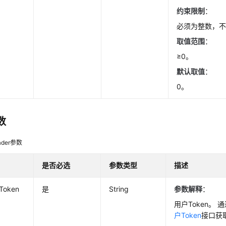
约束限制
：
必须为整数，
取值范围
：
≥0。
默认取值
：
0。
数
der参数
是否必选
参数类型
描述
-Token
是
String
参数解释
：
用户Token。 
户Token
接口获