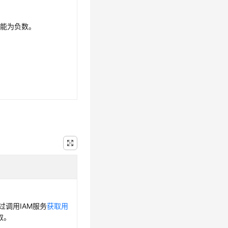
不能为负数。
通过调用IAM服务
获取用
取。