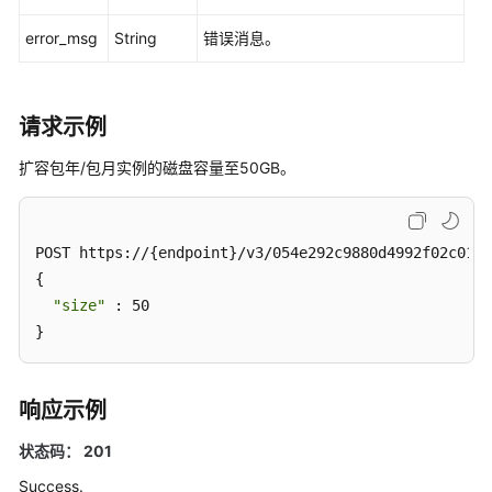
资
源
error_msg
String
错误消息。
信
息
详
请求示例
情-
ShowDedicatedResourceInfo
扩容包年/包月实例的磁盘容量至50GB。
设
置
POST https://{endpoint}/v3/054e292c9880d4992f02c0196
实
例
{

秒
"size"
 : 50

级
}
监
控-
UpdateInstanceMonitor
响应示例
查
状态码： 201
询
Success.