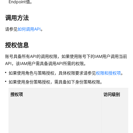
Endpoint值。
产
品
介
调用方法
绍
请参见
如何调用API
。
计
费
授权信息
说
明
账号具备所有API的调用权限，如果使用账号下的IAM用户调用当前
API，该IAM用户需具备调用API所需的权限。
快
如果使用角色与策略授权，具体权限要求请参见
权限和授权项
。
速
如果使用身份策略授权，需具备如下身份策略权限。
入
门
授权项
访问级别
内
核
介
绍