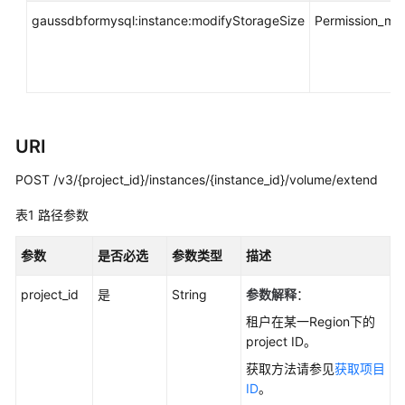
用
gaussdbformysql:instance:modifyStorageSize
Permission_m
户
指
南
最
佳
URI
实
践
POST /v3/{project_id}/instances/{instance_id}/volume/extend
性
表1
路径参数
能
白
参数
是否必选
参数类型
描述
皮
书
project_id
是
String
参数解释
：
租户在某一Region下的
API
project ID。
参
获取方法请参见
获取项目
考
ID
。