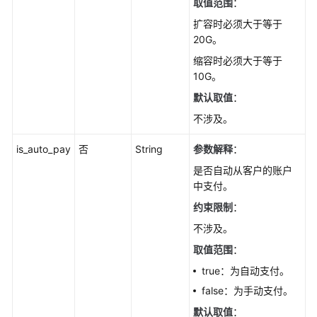
取值范围
：
退
扩容时必须大于等于
订
20G。
只
缩容时必须大于等于
读
10G。
节
点-
默认取值
：
DeleteGaussMySqlReadonlyNode
不涉及。
包
is_auto_pay
否
String
参数解释
：
年/
是否自动从客户的账户
包
中支付。
月
实
约束限制
：
例
不涉及。
存
取值范围
：
储
扩
true：为自动支付。
容-
false：为手动支付。
ExpandGaussMySqlInstanceVolume
默认取值
：