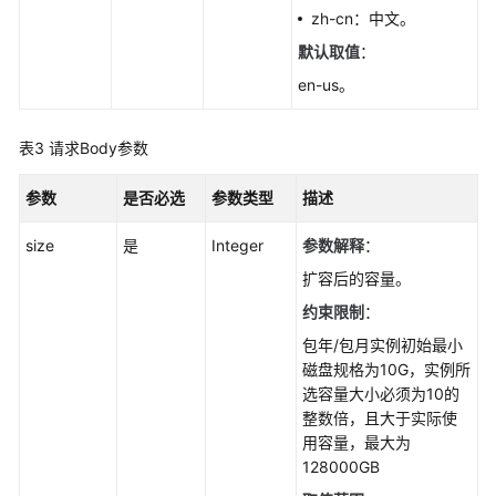
删
zh-cn：中文。
除/
默认取值
：
退
订
en-us。
数
据
表3
请求Body参数
库
实
参数
是否必选
参数类型
描述
例-
DeleteGaussMySqlInstance
size
是
Integer
参数解释
：
创
扩容后的容量。
建
约束限制
：
只
包年/包月实例初始最小
读
磁盘规格为10G，实例所
节
选容量大小必须为10的
点-
整数倍，且大于实际使
CreateGaussMySqlReadonlyNode
用容量，最大为
128000GB
删
除/