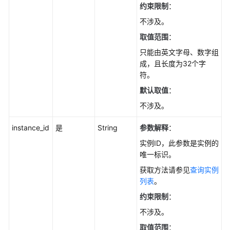
使
约束限制
：
用
不涉及。
前
取值范围
：
必
读
只能由英文字母、数字组
成，且长度为32个字
API
符。
概
默认取值
：
览
不涉及。
如
instance_id
是
String
参数解释
：
何
调
实例ID，此参数是实例的
用
唯一标识。
API
获取方法请参见
查询实例
列表
。
API
约束限制
：
不涉及。
查
询
取值范围
：