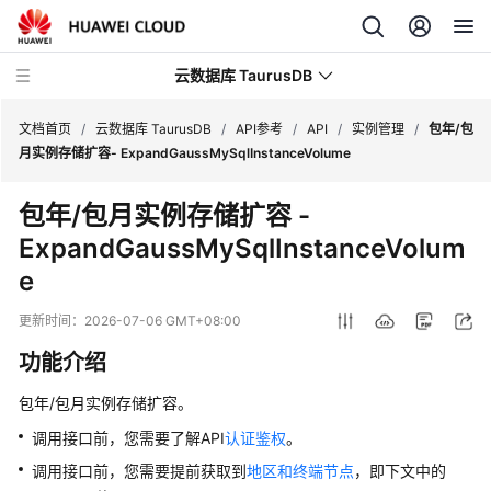
云数据库 TaurusDB
文档首页
/
云数据库 TaurusDB
/
API参考
/
API
/
实例管理
/
包年/包
月实例存储扩容- ExpandGaussMySqlInstanceVolume
包年/包月实例存储扩容
-
ExpandGaussMySqlInstanceVolum
最
e
新
动
更新时间：
2026-07-06 GMT+08:00
态
功能介绍
服
务
包年/包月实例存储扩容。
公
调用接口前，您需要了解API
认证鉴权
。
告
调用接口前，您需要提前获取到
地区和终端节点
，即下文中的