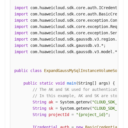
UpgradeGaussMySqlInstanceDatabase
import
开
import
关
import
SSL-
import
SwitchGaussMySqlInstanceSsl
import
import
绑
import
定
import
 com.huaweicloud.sdk.gaussdb.v3.model.*;

弹
性
公
public
class
ExpandGaussMySqlInstanceVolumeSoluti
网
IP-
public
static
void
main
(String[] args)
 {

UpdateGaussMySqlInstanceEip
// The AK and SK used for authentication 
// In this example, AK and SK are stored 
String
ak
=
 System.getenv(
"CLOUD_SDK_AK"
);
解
String
sk
=
 System.getenv(
"CLOUD_SDK_SK"
);
绑
String
projectId
=
"{project_id}"
;

弹
性
ICredential
auth
=
new
BasicCredentials
()

公