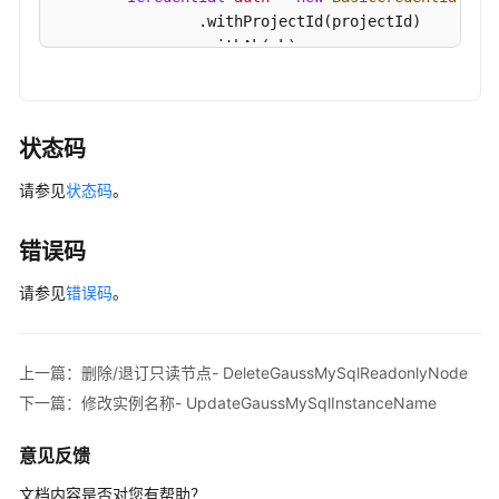
                .withProjectId(projectId)

网
                .withAk(ak)

IP-
                .withSk(sk);

CancelGaussMySqlInstanceEip
GaussDBClient
client
=
 GaussDBClient.newBu
手
                .withCredential(auth)

状态码
动
                .withRegion(GaussDBRegion.valueOf
主
请参见
状态码
。
                .build();

备
ExpandGaussMySqlInstanceVolumeRequest
req
倒
        request.withInstanceId(
"{instance_id}"
);

换-
错误码
MysqlExtendInstanceVolumeRequest
body
=
n
InvokeGaussMySqlInstanceSwitchOver
        body.withSize(
50
);

请参见
错误码
。
        request.withBody(body);

设
try
 {

置
ExpandGaussMySqlInstanceVolumeRespons
可
上一篇：删除/退订只读节点- DeleteGaussMySqlReadonlyNode
            System.out.println(response.toString()
维
下一篇：修改实例名称- UpdateGaussMySqlInstanceName
        } 
catch
 (ConnectionException e) {

护
            e.printStackTrace();

时
意见反馈
        } 
catch
 (RequestTimeoutException e) {

间
            e.printStackTrace();

段-
文档内容是否对您有帮助？