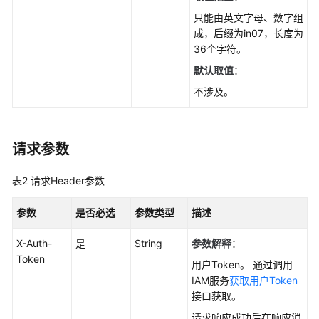
数
只能由英文字母、数字组
据
成，后缀为in07，长度为
库
36个字符。
引
擎
默认取值
：
的
不涉及。
版
本
请求参数
查
询
表2
请求Header参数
数
据
库
参数
是否必选
参数类型
描述
规
X-Auth-
格
是
String
参数解释
：
Token
用户Token。 通过调用
实
IAM服务
获取用户Token
例
接口获取。
管
请求响应成功后在响应消