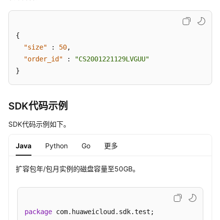
实
例
秒
级
{
监
"size"
:
50
,
控-
"order_id"
:
"CS2001221129LVGUU"
ShowInstanceMonitorExtend
}
节
点
SDK代码示例
重
启-
SDK代码示例如下。
RestartGaussMySqlNode
Java
Python
Go
更多
内
核
扩容包年/包月实例的磁盘容量至50GB。
版
本
升
级-
package
 com.huaweicloud.sdk.test;
