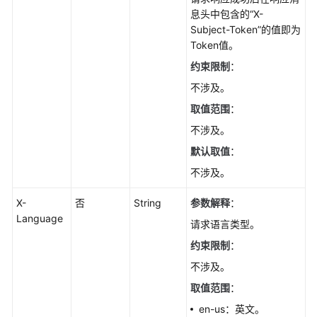
理
息头中包含的“X-
Subject-Token”的值即为
创
Token值。
建
约束限制
：
数
据
不涉及。
库
取值范围
：
实
例-
不涉及。
CreateGaussMySqlInstance
默认取值
：
不涉及。
重
启
X-
否
String
参数解释
：
数
Language
请求语言类型。
据
库
约束限制
：
实
不涉及。
例-
RestartGaussMySqlInstance
取值范围
：
en-us：英文。