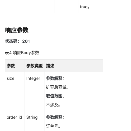
修
true。
改
实
例
响应参数
名
称-
状态码： 201
UpdateGaussMySqlInstanceName
表4
响应Body参数
重
置
参数
参数类型
描述
数
据
size
Integer
参数解释
：
库
扩容后容量。
密
码-
取值范围
：
ResetGaussMySqlPassword
不涉及。
变
order_id
String
参数解释
：
更
订单号。
实