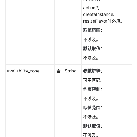
实
action为
例
createInstance、
秒
resizeFlavor时必填。
级
监
取值范围
：
控-
不涉及。
ShowInstanceMonitorExtend
默认取值
：
节
不涉及。
点
重
availability_zone
否
String
参数解释
：
启-
可用区码。
RestartGaussMySqlNode
约束限制
：
内
不涉及。
核
取值范围
：
版
不涉及。
本
升
默认取值
：
级-
不涉及。