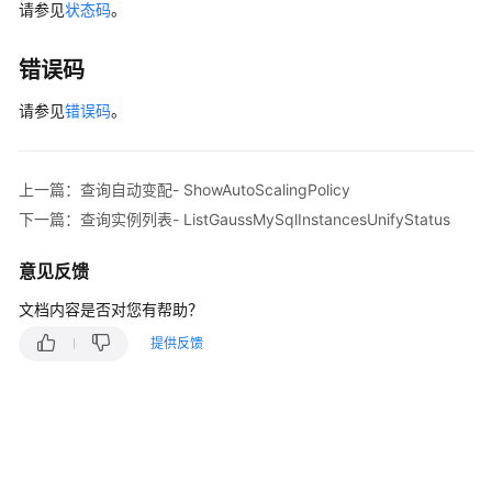
扩
请参见
状态码
。
                .build();

容
CheckResourceRequest
request
=
new
Check
策
CheckResourceRequestBody
body
=
new
Chec
错误码
略-
CheckResourceInfo
resourcebody
=
new
Che
ShowAutoExpandPolicy
        resourcebody.withFlavorRef(
"gaussdb.mysq
请参见
错误码
。
            .withInstanceId(
"376e0847a2224e95afc
修
        body.withResource(resourcebody);

改
        body.withAction(
"resizeFlavor"
);

上一篇：查询自动变配- ShowAutoScalingPolicy
存
        request.withBody(body);

下一篇：查询实例列表- ListGaussMySqlInstancesUnifyStatus
储
try
 {

空
CheckResourceResponse
response
=
 cli
意见反馈
间
            System.out.println(response.toString(
自
        } 
catch
 (ConnectionException e) {

文档内容是否对您有帮助？
动
            e.printStackTrace();

扩
提供反馈
        } 
catch
 (RequestTimeoutException e) {

容
            e.printStackTrace();

策
        } 
catch
 (ServiceResponseException e) {

略-
            e.printStackTrace();

ModifyAutoExpandPolicy
            System.out.println(e.getHttpStatusCod
            System.out.println(e.getRequestId());
查