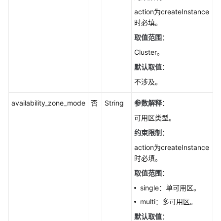
例
action为createInstance
规
时必填。
格-
取值范围
：
ChangeGaussMySqlInstanceSpecification
Cluster。
查
默认取值
：
询
不涉及。
专
属
availability_zone_mode
否
String
参数解释
：
资
源
可用区类型。
池
约束限制
：
列
action为createInstance
表-
时必填。
ListGaussMySqlDedicatedResources
取值范围
：
查
single：单可用区。
询
multi：多可用区。
专
属
默认取值
：