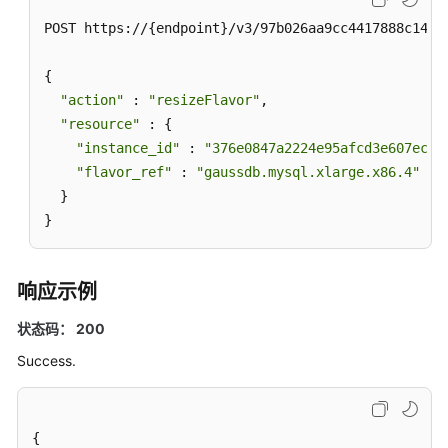
验-
CheckResource
POST https://{endpoint}/v3/97b026aa9cc4417888c14c84
查
{

询
"action"
 : 
"resizeFlavor"
,

实
"resource"
 : {

例
"instance_id"
 : 
"376e0847a2224e95afcd3e607eccd
列
"flavor_ref"
 : 
"gaussdb.mysql.xlarge.x86.4"
表-
  }

ListGaussMySqlInstancesUnifyStatus
}
查
询
响应示例
实
例
状态码： 200
详
Success.
情
信
息-
ShowGaussMySqlInstanceInfoUnifyStatus
{