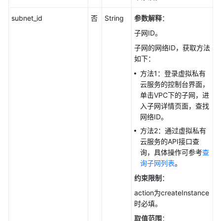
UpgradeGaussMySqlInstanceDatabase
subnet_id
否
String
参数解释
：
开
子网ID。
关
SSL-
子网的网络ID，获取方法
SwitchGaussMySqlInstanceSsl
如下：
方法1：登录虚拟私有
绑
云服务的控制台界面，
定
单击VPC下的子网，进
弹
入子网详情页面，查找
性
网络ID。
公
方法2：通过虚拟私有
网
云服务的API接口查
IP-
询，具体操作可参考
查
UpdateGaussMySqlInstanceEip
询子网列表
。
解
约束限制
：
绑
action为createInstance
弹
时必填。
性
取值范围
：
公