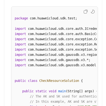
GaussDBClient
client
=
 GaussDBClient.new
量
                .withCredential(auth)

修
                .withRegion(GaussDBRegion.valueO
改
                .build();

package
 com.huaweicloud.sdk.test;

节
CheckResourceRequest
request
=
new
Check
点
CheckResourceRequestBody
body
=
new
Chec
import
名
CheckResourceInfo
resourcebody
=
new
Che
import
称-
        resourcebody.withEnterpriseProjectId(
"0"
import
RenameInstanceNode
            .withInstanceNum(
1
)

import
            .withMode(
"Cluster"
)

import
查
            .withAvailabilityZoneMode(
"single"
)

import
询
            .withNodeNum(
2
)

import
自
            .withFlavorRef(
"gaussdb.mysql.xlarge
import
 com.huaweicloud.sdk.gaussdb.v3.model.*;

动
            .withAvailabilityZone(
"cn-southwest-
变
            .withSubnetId(
"1e9f71dd-9192-4c0d-97
配
        body.withResource(resourcebody);

public
class
CheckResourceSolution
 {

历
        body.withAction(
"createInstance"
);

史
        request.withBody(body);

public
static
void
main
(String[] args)
 {

记
try
 {

// The AK and SK used for authentication
录-
CheckResourceResponse
response
=
 cli
// In this example, AK and SK are stored
ShowAutoScalingHistory