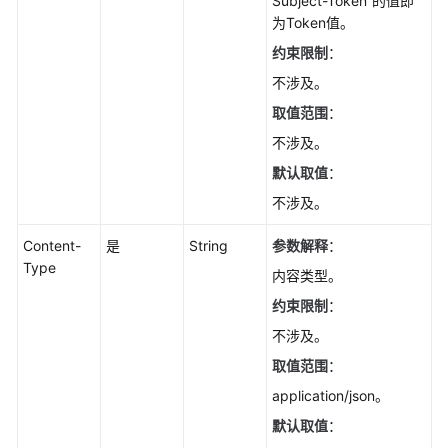
Subject-Token”的值即
数
为Token值。
据
约束限制
：
库
引
不涉及。
擎
取值范围
：
的
版
不涉及。
本
默认取值
：
不涉及。
查
询
Content-
是
String
参数解释
：
数
Type
据
内容类型。
库
约束限制
：
规
不涉及。
格
取值范围
：
实
application/json。
例
默认取值
：
管