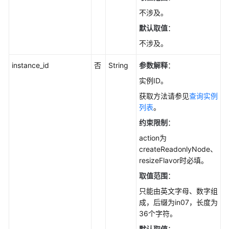
网
不涉及。
IP-
默认取值
：
CancelGaussMySqlInstanceEip
不涉及。
手
instance_id
否
String
参数解释
：
动
主
实例ID。
备
获取方法请参见
查询实例
倒
列表
。
换-
约束限制
：
InvokeGaussMySqlInstanceSwitchOver
action为
设
createReadonlyNode、
置
resizeFlavor时必填。
可
取值范围
：
维
只能由英文字母、数字组
护
成，后缀为in07，长度为
时
36个字符。
间
段-
默认取值
：