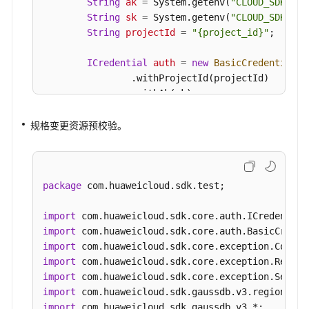
            System.out.println(response.toString(
String
ak
=
 System.getenv(
"CLOUD_SDK_AK"
        } 
catch
 (ConnectionException e) {

String
sk
=
 System.getenv(
"CLOUD_SDK_SK"
设
            e.printStackTrace();

String
projectId
=
"{project_id}"
;

置
        } 
catch
 (RequestTimeoutException e) {

Serverless
            e.printStackTrace();

ICredential
auth
=
new
BasicCredentials
(
配
        } 
catch
 (ServiceResponseException e) {

                .withProjectId(projectId)

置
            e.printStackTrace();

                .withAk(ak)

策
            System.out.println(e.getHttpStatusCod
                .withSk(sk);

略-
            System.out.println(e.getRequestId());
规格变更资源预校验。
UpdateServerlessPolicy
            System.out.println(e.getErrorCode());
GaussDBClient
client
=
 GaussDBClient.new
            System.out.println(e.getErrorMsg());

                .withCredential(auth)

修
        }

                .withRegion(GaussDBRegion.valueO
改
    }

                .build();

package
 com.huaweicloud.sdk.test;

节
CheckResourceRequest
request
=
new
Check
点
CheckResourceRequestBody
body
=
new
Chec
import
故
CheckResourceInfo
resourcebody
=
new
Che
import
障
        resourcebody.withNodeNum(
1
)

import
倒
            .withInstanceId(
"376e0847a2224e95afc
import
换
        body.withResource(resourcebody);

import
优
        body.withAction(
"createReadonlyNode"
);

import
先
        request.withBody(body);

import