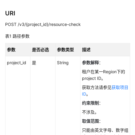
用
户
URI
指
南
POST /v3/{project_id}/resource-check
表1
路径参数
最
佳
参数
实
是否必选
参数类型
描述
践
project_id
是
String
参数解释
：
性
租户在某一Region下的
能
project ID。
白
获取方法请参见
获取项目
皮
ID
。
书
约束限制
：
API
不涉及。
参
取值范围
：
考
只能由英文字母、数字组