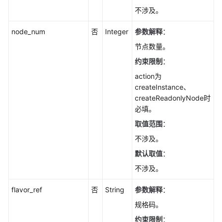
资
不涉及。
源
信
node_num
否
Integer
参数解释
：
息
节点数量。
详
情-
约束限制
：
ShowDedicatedResourceInfo
action为
createInstance、
设
createReadonlyNode时
置
必填。
实
取值范围
：
例
秒
不涉及。
级
默认取值
：
监
不涉及。
控-
UpdateInstanceMonitor
flavor_ref
否
String
参数解释
：
查
规格码。
询
约束限制
：