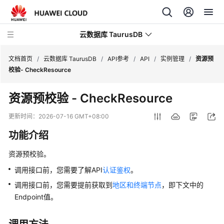
云数据库 TaurusDB
文档首页
/
云数据库 TaurusDB
/
API参考
/
API
/
实例管理
/
资源预
校验- CheckResource
资源预校验
- CheckResource
最
更新时间：
2026-07-16 GMT+08:00
新
功能介绍
动
态
资源预校验。
调用接口前，您需要了解API
认证鉴权
。
服
务
调用接口前，您需要提前获取到
地区和终端节点
，即下文中的
公
Endpoint值。
告