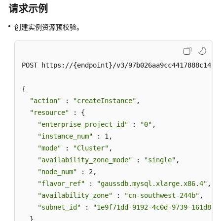
CreateGaussMysqlDns
请求示例
创建实例资源预校验。
修
改
内
网
POST https://{endpoint}/v3/97b026aa9cc4417888c14c84
域
名-
{

ModifyGaussMysqlDns
"action"
 : 
"createInstance"
,

"resource"
 : {

查
"enterprise_project_id"
 : 
"0"
,

询
"instance_num"
 : 1,

内
"mode"
 : 
"Cluster"
,

核
版
"availability_zone_mode"
 : 
"single"
,

本
"node_num"
 : 2,

信
"flavor_ref"
 : 
"gaussdb.mysql.xlarge.x86.4"
,

息-
"availability_zone"
 : 
"cn-southwest-244b"
,

ShowInstanceDatabaseVersion
"subnet_id"
 : 
"1e9f71dd-9192-4c0d-9739-161d8dc
  }
