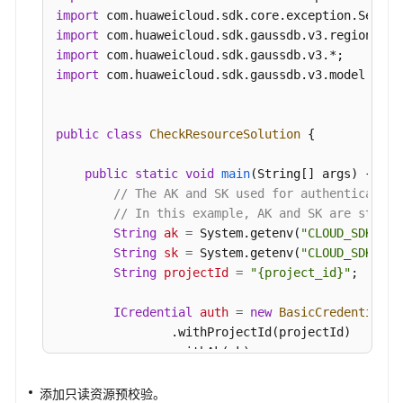
import
询
import
回
import
收
import
 com.huaweicloud.sdk.gaussdb.v3.model.*;

站
策
略-
public
class
CheckResourceSolution
 {

ShowRecyclePolicy
public
static
void
main
(String[] args)
 {

查
// The AK and SK used for authentication
询
// In this example, AK and SK are stored
回
String
ak
=
 System.getenv(
"CLOUD_SDK_AK"
收
String
sk
=
 System.getenv(
"CLOUD_SDK_SK"
站
String
projectId
=
"{project_id}"
;

实
例
ICredential
auth
=
new
BasicCredentials
(
信
                .withProjectId(projectId)

息-
                .withAk(ak)

ListRecycleInstances
                .withSk(sk);

添加只读资源预校验。
批