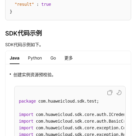
"result"
:
true
批
}
量
查
询
SDK代码示例
实
例
SDK代码示例如下。
详
情-
Java
Python
Go
更多
ListGaussMySqlInstanceDetailInfoUnifyStatus
创建实例资源预校验。
设
置
回
收
package
 com.huaweicloud.sdk.test;

站
策
import
略-
import
SetRecyclePolicy
import
import
查