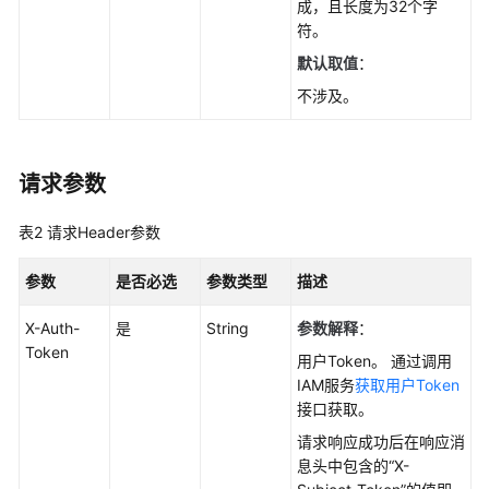
成，且长度为32个字
使
符。
用
前
默认取值
：
必
不涉及。
读
API
请求参数
概
览
表2
请求Header参数
如
何
参数
是否必选
参数类型
描述
调
用
X-Auth-
是
String
参数解释
：
API
Token
用户Token。 通过调用
IAM服务
获取用户Token
API
接口获取。
请求响应成功后在响应消
查
息头中包含的“X-
询