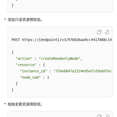
设
}
置
自
添加只读资源预校验。
动
变
配-
UpdateAutoScalingPolicy
POST https://{endpoint}/v3/97b026aa9cc4417888c14c84
查
{

询
"action"
 : 
"createReadonlyNode"
,

自
"resource"
 : {

动
"instance_id"
 : 
"376e0847a2224e95afcd3e607eccd
变
"node_num"
 : 1

配-
ShowAutoScalingPolicy
  }

}
资
源
规格变更资源预校验。
预
校