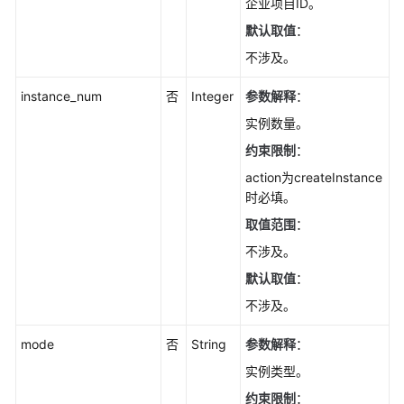
企业项目ID。
修
默认取值
：
改
实
不涉及。
例
名
instance_num
否
Integer
参数解释
：
称-
实例数量。
UpdateGaussMySqlInstanceName
约束限制
：
重
action为createInstance
置
时必填。
数
取值范围
：
据
不涉及。
库
密
默认取值
：
码-
不涉及。
ResetGaussMySqlPassword
mode
否
String
参数解释
：
变
实例类型。
更
实
约束限制
：