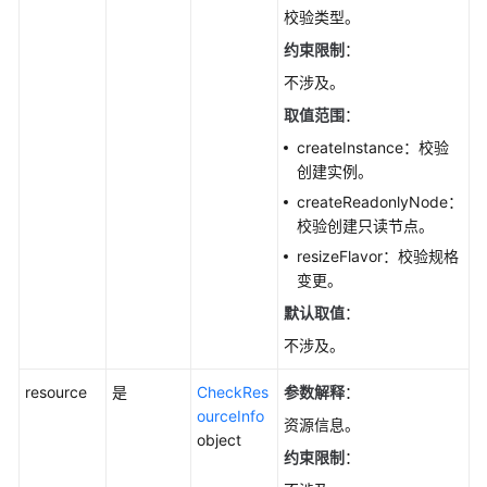
删
校验类型。
除/
约束限制
：
退
订
不涉及。
数
取值范围
：
据
库
createInstance：校验
实
创建实例。
例-
createReadonlyNode：
DeleteGaussMySqlInstance
校验创建只读节点。
resizeFlavor：校验规格
创
变更。
建
默认取值
：
只
读
不涉及。
节
点-
resource
是
CheckRes
参数解释
：
CreateGaussMySqlReadonlyNode
ourceInfo
资源信息。
object
约束限制
：
删
除/