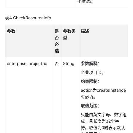
不涉及。
退
订
表4
CheckResourceInfo
只
读
参数
是
参数类
描述
节
否
型
点-
必
DeleteGaussMySqlReadonlyNode
选
包
enterprise_project_id
否
String
参数解释
：
年/
包
企业项目ID。
月
约束限制
：
实
action为createInstance
例
时必填。
存
储
取值范围
：
扩
只能由英文字母、数字组
容-
成，且长度为32个字
ExpandGaussMySqlInstanceVolume
符。取值为0时表示默认