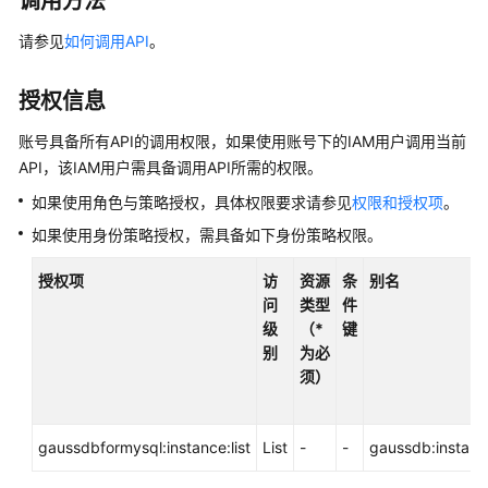
调用方法
产
品
请参见
如何调用API
。
介
绍
授权信息
计
账号具备所有API的调用权限，如果使用账号下的IAM用户调用当前
费
API，该IAM用户需具备调用API所需的权限。
说
如果使用角色与策略授权，具体权限要求请参见
权限和授权项
。
明
如果使用身份策略授权，需具备如下身份策略权限。
快
速
授权项
访
资源
条
别名
入
问
类型
件
门
级
（*
键
别
为必
内
须）
核
介
gaussdbformysql:instance:list
绍
List
-
-
gaussdb:instance