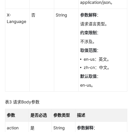
理
application/json。
X-
否
String
参数解释
：
创
Language
建
请求语言类型。
数
约束限制
：
据
库
不涉及。
实
取值范围
：
例-
en-us：英文。
CreateGaussMySqlInstance
zh-cn：中文。
重
默认取值
：
启
en-us。
数
据
库
表3
请求Body参数
实
例-
参数
是否必选
参数类型
描述
RestartGaussMySqlInstance
action
是
String
参数解释
：