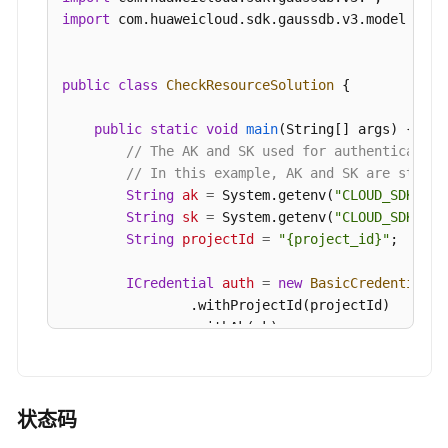
级-
try
 {

import
 com.huaweicloud.sdk.gaussdb.v3.model.*;

ModifyNodePriority
CheckResourceResponse
response
=
 cli
            System.out.println(response.toString(
查
        } 
catch
 (ConnectionException e) {

public
class
CheckResourceSolution
 {

询
            e.printStackTrace();

弹
        } 
catch
 (RequestTimeoutException e) {

public
static
void
main
(String[] args)
 {

性
            e.printStackTrace();

// The AK and SK used for authentication
公
        } 
catch
 (ServiceResponseException e) {

// In this example, AK and SK are stored
网
            e.printStackTrace();

String
ak
=
 System.getenv(
"CLOUD_SDK_AK"
IP-
            System.out.println(e.getHttpStatusCod
String
sk
=
 System.getenv(
"CLOUD_SDK_SK"
ShowInstanceEip
            System.out.println(e.getRequestId());
String
projectId
=
"{project_id}"
;

            System.out.println(e.getErrorCode());
查
            System.out.println(e.getErrorMsg());

ICredential
auth
=
new
BasicCredentials
(
询
        }

                .withProjectId(projectId)

存
    }

                .withAk(ak)

储
                .withSk(sk);

空
间
GaussDBClient
client
=
 GaussDBClient.new
自
                .withCredential(auth)

状态码
动
                .withRegion(GaussDBRegion.valueO