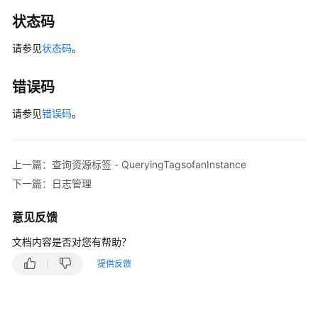
和
状态码
账
号
请参见
状态码
。
标
错误码
签
管
请参见
错误码
。
理
查
上一篇：查询资源标签 - QueryingTagsofanInstance
询
下一篇：日志管理
资
源
意见反馈
实
例
文档内容是否对您有帮助？
-
提供反馈
QueryinganInstancebyTag
批
量