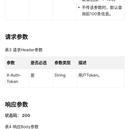
SDK
不传该参数时，默认查
参
询前100条信息。
考
API
请求参数
参
考
表3
请求Header参数
使
参数
是否必选
参数类型
描述
用
前
X-Auth-
是
String
用户Token。
必
Token
读
API
概
响应参数
览
状态码： 200
如
表4
响应Body参数