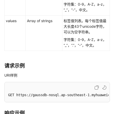
字符集：0-9，A-Z，a-z，
查
“_”，“-”，中文。
询
API
values
Array of strings
标签值列表。每个标签值最
版
大长度43个unicode字符，
本
可以为空字符串。
字符集：0-9，A-Z，a-z，
接
“_”，“.”，“-”，中文。
口
版
本
和
请求示例
规
格
URI样例
实
例
GET https://gaussdb-nosql.ap-southeast-1.myhuaweiclo
管
理
响应示例