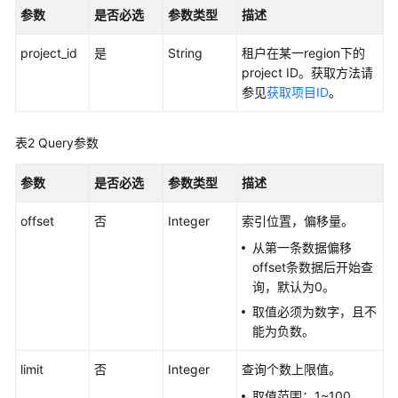
容
参数
是否必选
参数类型
描述
DynamoDB
接
project_id
是
String
租户在某一region下的
口
project ID。获取方法请
参见
获取项目ID
。
GeminiDB
HBase
接
表2
Query参数
口
参数
是否必选
参数类型
描述
GeminiDB
Mongo
offset
否
Integer
索引位置，偏移量。
接
从第一条数据偏移
口
offset条数据后开始查
询，默认为0。
技
取值必须为数字，且不
术
能为负数。
白
皮
limit
否
Integer
查询个数上限值。
书
取值范围：1~100。