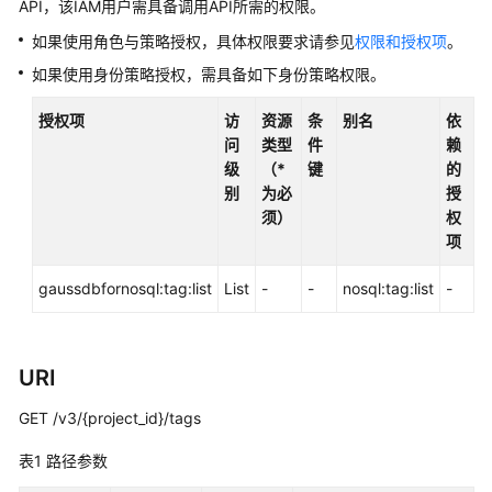
介
API，该IAM用户需具备调用API所需的权限。
绍
如果使用角色与策略授权，具体权限要求请参见
权限和授权项
。
如果使用身份策略授权，需具备如下身份策略权限。
GeminiDB
Redis
授权项
访
资源
条
别名
依
接
问
类型
件
赖
口
级
（*
键
的
别
为必
授
GeminiDB
须）
权
Influx
项
接
口
gaussdbfornosql:tag:list
List
-
-
nosql:tag:list
-
GeminiDB
Cassandra
接
URI
口
GET /v3/{project_id}/tags
GeminiDB
表1
路径参数
兼