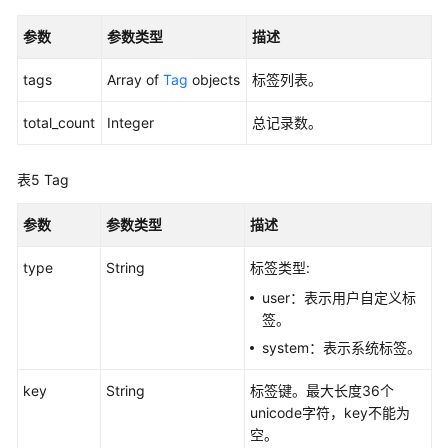
何
调
参数
参数类型
描述
用
API
tags
Array of
Tag
objects
标签列表。
快
total_count
Integer
总记录数。
速
入
表5
Tag
门
参数
参数类型
描述
API
v4
type
String
标签类型:
API
user：表示用户自定义标
v3.1（推
签。
荐）
system：表示系统标签。
API
key
String
标签键。最大长度36个
v3（推
unicode字符，key不能为
荐）
空。