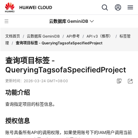
云数据库 GeminiDB
文档首页
/
云数据库 GeminiDB
/
API参考
/
API v3（推荐）
/
标签管
理
/
查询项目标签 - QueryingTagsofaSpecifiedProject
最
查询项目标签 -
新
QueryingTagsofaSpecifiedProject
动
态
更新时间：
2026-03-24 GMT+08:00
服
功能介绍
务
公
查询指定项目的标签信息。
告
授权信息
产
品
账号具备所有API的调用权限，如果使用账号下的IAM用户调用当前