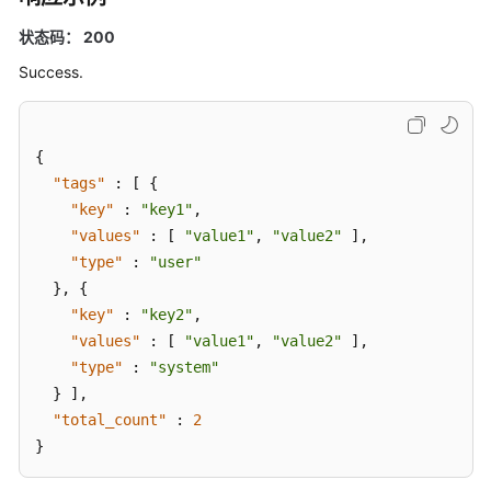
连
接
状态码： 200
管
Success.
理
备
份
{
与
"tags"
:
[
{
恢
"key"
:
"key1"
,
复
"values"
:
[
"value1"
,
"value2"
]
,
"type"
:
"user"
参
}
,
{
数
"key"
:
"key2"
,
配
"values"
:
[
"value1"
,
"value2"
]
,
置
"type"
:
"system"
}
]
,
管
理
"total_count"
:
2
数
}
据
库