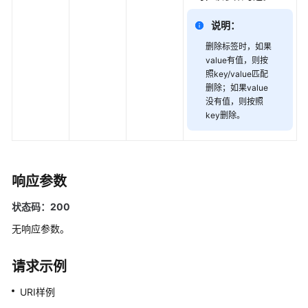
连
接
说明：
管
理
删除标签时，如果
value有值，则按
照key/value匹配
备
删除；如果value
份
没有值，则按照
与
key删除。
恢
复
参
响应参数
数
配
状态码：200
置
无响应参数。
管
理
请求示例
数
URI样例
据
库