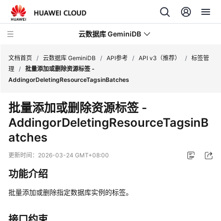
云数据库 GeminiDB
文档首页
/
云数据库 GeminiDB
/
API参考
/
API v3（推荐）
/
标签管
理
/
批量添加或删除资源标签 -
AddingorDeletingResourceTagsinBatches
最
新
批量添加或删除资源标签 -
动
AddingorDeletingResourceTagsinB
态
atches
服
务
更新时间：
2026-03-24 GMT+08:00
公
功能介绍
告
批量添加或删除指定数据库实例的标签。
产
品
接口约束