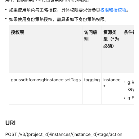
容
DynamoDB
如果使用角色与策略授权，具体权限要求请参见
权限和授权项
。
接
如果使用身份策略授权，需具备如下身份策略权限。
口
授权项
访问级
资源类
条件键
GeminiDB
别
型（*为
HBase
必须）
接
口
GeminiDB
Mongo
gaussdbfornosql:instance:setTags
tagging
instance
g:Res
接
*
key>
口
g:Ent
技
术
白
URI
皮
书
POST /v3/{project_id}/instances/{instance_id}/tags/action