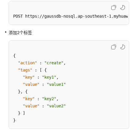
和
账
POST https://gaussdb-nosql.ap-southeast-1.myhuawei
号
添加2个标签
标
签
管
理
{
"action"
:
"create"
,
查
"tags"
:
[
{
询
"key"
:
"key1"
,
资
"value"
:
"value1"
源
}
,
{
实
"key"
:
"key2"
,
例
"value"
:
"value2"
-
QueryinganInstancebyTag
}
]
}
批
量