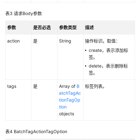
何
调
表3
请求Body参数
用
API
参数
是否必选
参数类型
描述
快
action
是
String
操作标识。取值：
速
入
create，表示添加标
门
签。
delete，表示删除标
API
签。
v4
tags
是
Array of
B
标签列表。
API
atchTagAc
v3.1（推
tionTagOp
荐）
tion
objects
API
v3（推
表4
BatchTagActionTagOption
荐）