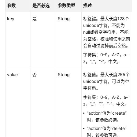
参数
是否必选
参数类型
描述
查
询
key
是
String
标签键。最大长度128个
API
unicode字符，不能为
版
null或者空字符串，不能
本
为空格，校验和使用之前
会自动过滤掉前后空格。
接
字符集：0-9，A-Z，a-
口
z，“_”，“-”，中文。
版
本
value
否
String
标签值。最大长度255个
和
unicode字符，可以为空
规
字符串。
格
字符集：0-9，A-Z，a-
实
z，“_”，“.”，“-”，中文。
例
“action”值为“create”
管
时，该参数必选。
理
“action”值为“delete”
时，该参数可选。