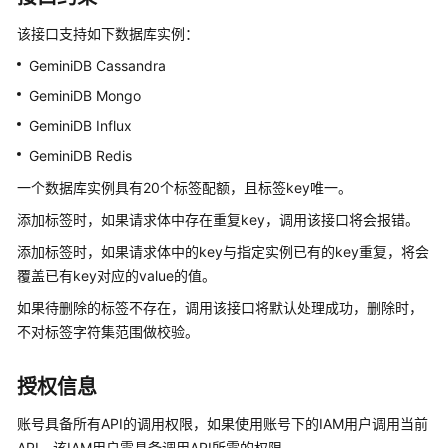
介
绍
该接口支持如下数据库实例：
GeminiDB Cassandra
GeminiDB
Redis
GeminiDB Mongo
接
GeminiDB Influx
口
GeminiDB Redis
GeminiDB
一个数据库实例具有20个标签配额，且标签key唯一。
Influx
添加标签时，如果请求体中存在重复key，调用该接口将会报错。
接
口
添加标签时，如果请求体中的key与指定实例已有的key重复，将会
覆盖已有key对应的value的值。
GeminiDB
如果待删除的标签不存在，调用该接口将默认处理成功，删除时，
Cassandra
不对标签字符集范围做校验。
接
口
授权信息
GeminiDB
账号具备所有API的调用权限，如果使用账号下的IAM用户调用当前
兼
API，该IAM用户需具备调用API所需的权限。