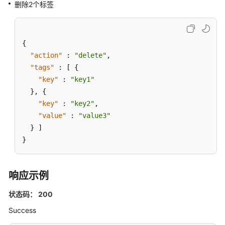
删除2个标签
添
加
或
删
{
除
"action"
:
"delete"
,
资
"tags"
:
[
{
源
"key"
:
"key1"
标
}
,
{
签
"key"
:
"key2"
,
-
"value"
:
"value3"
AddingorDeletingResourceTagsinBatches
}
]
}
查
询
资
响应示例
源
标
状态码： 200
签
-
Success
QueryingTagsofanInstance