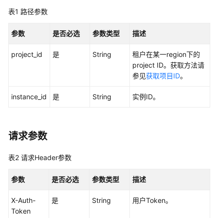
SDK
表1
路径参数
参
考
参数
是否必选
参数类型
描述
project_id
是
String
租户在某一region下的
API
project ID。获取方法请
参
参见
获取项目ID
。
考
instance_id
是
String
实例ID。
使
用
前
必
请求参数
读
表2
请求Header参数
API
概
参数
是否必选
参数类型
描述
览
X-Auth-
是
String
用户Token。
如
Token