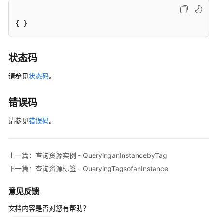
查
{ }
询
项
目
状态码
标
签
请参见
状态码
。
-
QueryingTagsofaSpecifiedProject
错误码
日
请参见
错误码
。
志
管
理
上一篇：查询资源实例 - QueryinganInstancebyTag
下一篇：查询资源标签 - QueryingTagsofanInstance
配
额
意见反馈
管
理
文档内容是否对您有帮助？