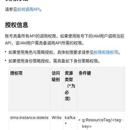
介
绍
请参见
如何调用API
。
计
授权信息
费
说
账号具备所有API的调用权限，如果使用账号下的IAM用户调用当前
明
API，该IAM用户需具备调用API所需的权限。
如果使用角色与策略授权，具体权限要求请参见
权限和授权项
。
快
速
如果使用身份策略授权，需具备如下身份策略权限。
入
门
授权项
访问
资源
条件键
别
级别
类型
名
用
（*为
户
必
指
须）
南
dms:instance:delete
最
Write
kafka
-
g:ResourceTag/<tag-
佳
*
key>