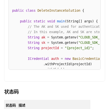
ListInstances
public
class
DeleteInstanceSolution
 {

查
询
public
static
void
main
(String[] args)
 {

指
// The AK and SK used for authentication 
定
// In this example, AK and SK are stored 
实
String
ak
=
 System.getenv(
"CLOUD_SDK_AK"
);
例
String
sk
=
 System.getenv(
"CLOUD_SDK_SK"
);
-
String
projectId
=
"{project_id}"
;

ShowInstance
ICredential
auth
=
new
BasicCredentials
()

                .withProjectId(projectId)

删
                .withAk(ak)

除
                .withSk(sk);

指
定
KafkaClient
client
=
 KafkaClient.newBuilde
的
                .withCredential(auth)

状态码
实
                .withRegion(KafkaRegion.valueOf(
"
例
                .build();

-
状态码
描述
DeleteInstanceRequest
request
=
new
Delet
DeleteInstance