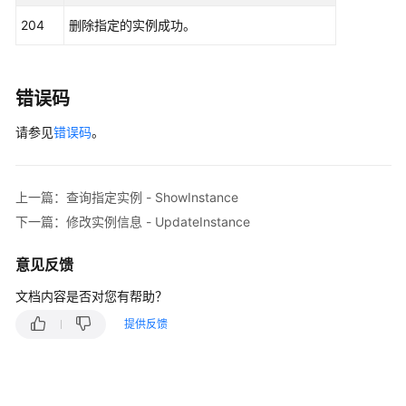
        request.withInstanceId(
"{instance_id}"
);

204
删除指定的实例成功。
try
 {

修
DeleteInstanceResponse
response
=
 cli
改
            System.out.println(response.toString()
实
        } 
catch
 (ConnectionException e) {

例
错误码
            e.printStackTrace();

信
请参见
        } 
错误码
。
catch
 (RequestTimeoutException e) {

息
            e.printStackTrace();

-
        } 
catch
 (ServiceResponseException e) {

UpdateInstance
            e.printStackTrace();

上一篇：查询指定实例 - ShowInstance
            System.out.println(e.getHttpStatusCode
批
下一篇：修改实例信息 - UpdateInstance
            System.out.println(e.getRequestId());

量
            System.out.println(e.getErrorCode());

重
意见反馈
            System.out.println(e.getErrorMsg());

启
        }

文档内容是否对您有帮助？
或
    }

删
提供反馈
除
实
例
-