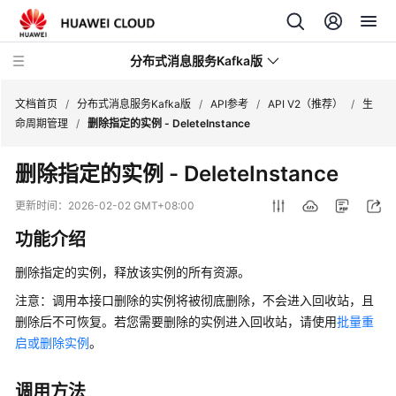
分布式消息服务Kafka版
文档首页
/
分布式消息服务Kafka版
/
API参考
/
API V2（推荐）
/
生
命周期管理
/
删除指定的实例 - DeleteInstance
最
删除指定的实例 - DeleteInstance
新
动
更新时间：
2026-02-02 GMT+08:00
态
功能介绍
服
删除指定的实例，释放该实例的所有资源。
务
公
注意：调用本接口删除的实例将被彻底删除，不会进入回收站，且
告
删除后不可恢复。若您需要删除的实例进入回收站，请使用
批量重
启或删除实例
。
产
品
调用方法