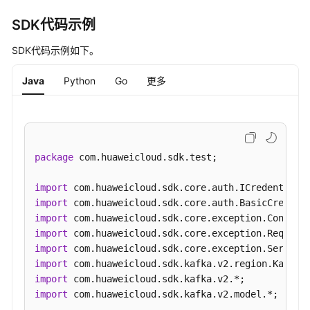
期
管
SDK代码示例
理
SDK代码示例如下。
创
建
Java
Python
Go
更多
Kafka
实
例
-
CreatePostPaidKafkaInstance
package
 com.huaweicloud.sdk.test;

查
import
询
import
所
import
有
import
实
import
例
import
列
import
表
import
 com.huaweicloud.sdk.kafka.v2.model.*;

-