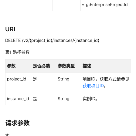
实
g:EnterpriseProjectId
践
开
发
URI
指
DELETE /v2/{project_id}/instances/{instance_id}
南
表1
路径参数
API
参
参数
是否必选
参数类型
描述
考
project_id
是
String
项目ID，获取方式请参见
使
获取项目ID
。
用
前
instance_id
是
String
实例ID。
必
读
请求参数
API
概
无