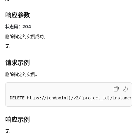
览
响应参数
如
何
状态码：204
调
用
删除指定的实例成功。
API
无
快
请求示例
速
入
删除指定的实例。
门
API
V2（推
DELETE https://{endpoint}/v2/{project_id}/instances/
荐）
生
响应示例
命
周
无