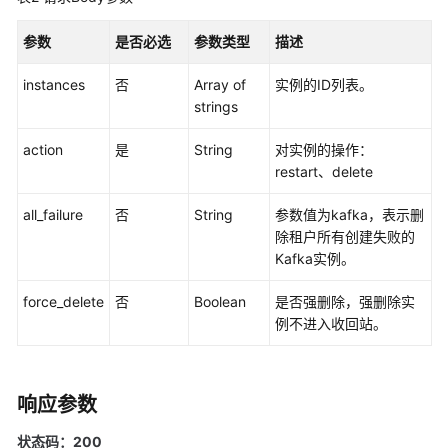
览
参数
是否必选
参数类型
描述
如
何
instances
否
Array of
实例的ID列表。
调
strings
用
API
action
是
String
对实例的操作：
restart、delete
快
速
all_failure
否
String
参数值为kafka，表示删
入
除租户所有创建失败的
门
Kafka实例。
API
force_delete
否
Boolean
是否强删除，强删除实
V2（推
例不进入收回站。
荐）
生
响应参数
命
周
状态码：200