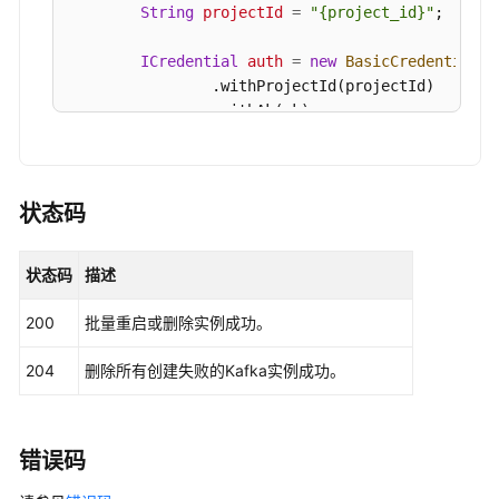
口
            e.printStackTrace();

String
projectId
=
"{project_id}"
;

            System.out.println(e.getHttpStatusCod
权
            System.out.println(e.getRequestId());
ICredential
auth
=
new
BasicCredentials
(
限
            System.out.println(e.getErrorCode());
                .withProjectId(projectId)

和
            System.out.println(e.getErrorMsg());

                .withAk(ak)

授
        }

                .withSk(sk);

权
    }

项
KafkaClient
client
=
 KafkaClient.newBuild
                .withCredential(auth)

状态码
历
                .withRegion(KafkaRegion.valueOf(
史
                .build();

状态码
描述
API
BatchRestartOrDeleteInstancesRequest
req
BatchRestartOrDeleteInstanceReq
body
=
n
200
批量重启或删除实例成功。
附
        body.withAllFailure(BatchRestartOrDelete
录
        body.withAction(BatchRestartOrDeleteInst
204
删除所有创建失败的Kafka实例成功。
        request.withBody(body);

修
try
 {

订
BatchRestartOrDeleteInstancesRespons
记
            System.out.println(response.toString(
错误码
录
        } 
catch
 (ConnectionException e) {
