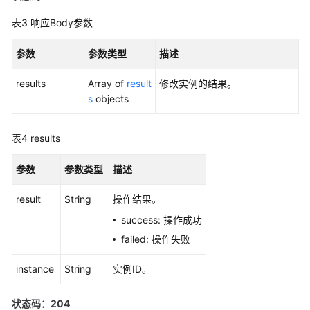
期
管
表3
响应Body参数
理
参数
参数类型
描述
创
建
results
Array of
result
修改实例的结果。
Kafka
s
objects
实
例
表4
results
-
CreatePostPaidKafkaInstance
参数
参数类型
描述
查
result
String
操作结果。
询
所
success: 操作成功
有
failed: 操作失败
实
例
instance
String
实例ID。
列
表
状态码：204
-