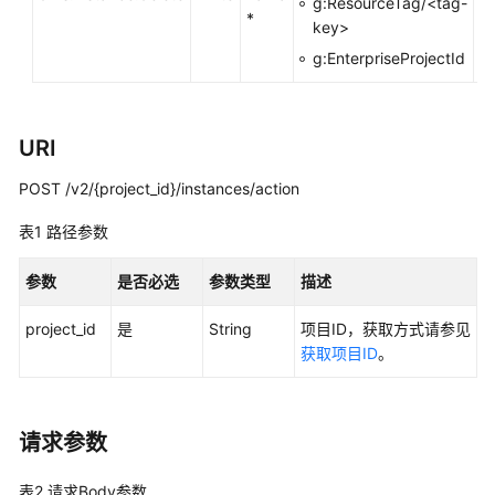
实
g:ResourceTag/<tag-
*
践
key>
g:EnterpriseProjectId
开
发
指
URI
南
POST /v2/{project_id}/instances/action
API
参
表1
路径参数
考
参数
是否必选
参数类型
描述
使
用
project_id
是
String
项目ID，获取方式请参见
前
获取项目ID
。
必
读
请求参数
API
概
表2
请求Body参数