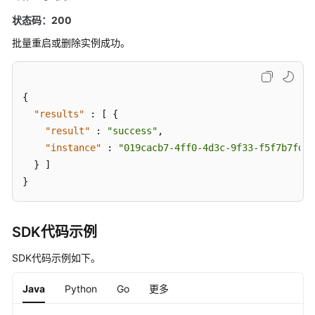
BatchRestartOrDeleteInstances
状态码：200
获
批量重启或删除实例成功。
取
实
例
{
配
"results"
:
[
{
置
"result"
:
"success"
,
-
"instance"
:
"019cacb7-4ff0-4d3c-9f33-f5f7b7fdc0
ShowInstanceConfigs
}
]
修
}
改
实
例
SDK代码示例
配
SDK代码示例如下。
置
-
Java
Python
Go
更多
ModifyInstanceConfigs