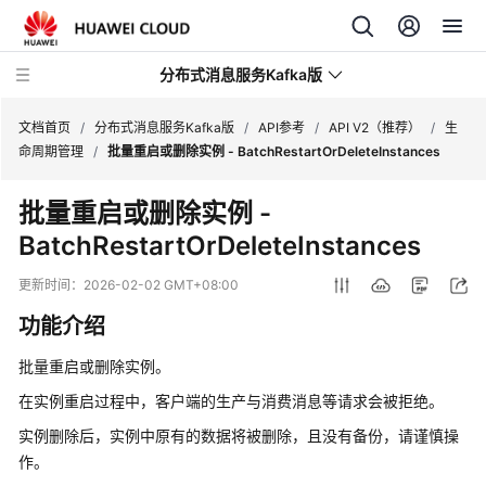
分布式消息服务Kafka版
文档首页
/
分布式消息服务Kafka版
/
API参考
/
API V2（推荐）
/
生
命周期管理
/
批量重启或删除实例 - BatchRestartOrDeleteInstances
最
批量重启或删除实例 -
新
BatchRestartOrDeleteInstances
动
态
更新时间：
2026-02-02 GMT+08:00
服
功能介绍
务
公
批量重启或删除实例。
告
在实例重启过程中，客户端的生产与消费消息等请求会被拒绝。
实例删除后，实例中原有的数据将被删除，且没有备份，请谨慎操
产
作。
品