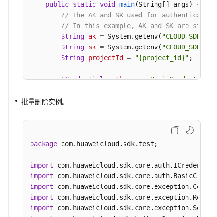
例
public
static
void
main
(String[] args)
 {

管
// The AK and SK used for authentication
理
// In this example, AK and SK are stored
String
ak
=
 System.getenv(
"CLOUD_SDK_AK"
Smart
String
sk
=
 System.getenv(
"CLOUD_SDK_SK"
Connect
String
projectId
=
"{project_id}"
;

规
ICredential
auth
=
new
BasicCredentials
(
格
                .withProjectId(projectId)

变
                .withAk(ak)

批量删除实例。
更
                .withSk(sk);

管
理
KafkaClient
client
=
 KafkaClient.newBuild
                .withCredential(auth)

package
 com.huaweicloud.sdk.test;

                .withRegion(KafkaRegion.valueOf(
主
                .build();

题
import
BatchRestartOrDeleteInstancesRequest
req
管
import
BatchRestartOrDeleteInstanceReq
body
=
n
理
import
        List<String> listbodyInstances = 
new
Arr
import
        listbodyInstances.add(
"54602a9d-5e22-423
import
消