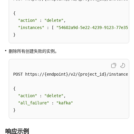
修
{

改
"action"
 : 
"delete"
,

实
"instances"
 : [ 
"54602a9d-5e22-4239-9123-77e350d
例
}
信
息
删除所有创建失败的实例。
-
UpdateInstance
批
POST https://{endpoint}/v2/{project_id}/instances/a
量
重
{

启
"action"
 : 
"delete"
,

或
"all_failure"
 : 
"kafka"
删
}
除
实
例
响应示例
-