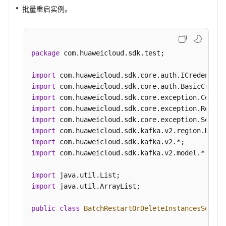
实
批量重启实例。
例
升
级
-
package
 com.huaweicloud.sdk.test;

UpgradeInstance
import
查
import
询
import
Kafka
import
实
import
例
import
版
import
本
import
 com.huaweicloud.sdk.kafka.v2.model.*;

信
息
import
-
import
 java.util.ArrayList;

ShowUpgradeInstanceVersion
public
class
BatchRestartOrDeleteInstancesSoluti
实