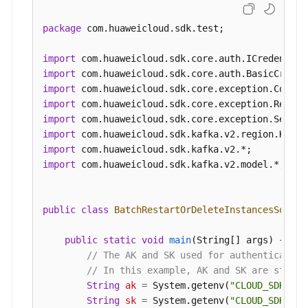
理
KafkaClient
client
=
 KafkaClient.newBuild
                .withCredential(auth)

package
 com.huaweicloud.sdk.test;

日
                .withRegion(KafkaRegion.valueOf(
志
                .build();

import
管
BatchRestartOrDeleteInstancesRequest
req
import
理
BatchRestartOrDeleteInstanceReq
body
=
n
import
        List<String> listbodyInstances = 
new
Arr
import
标
        listbodyInstances.add(
"54602a9d-5e22-423
import
签
        listbodyInstances.add(
"7166cdea-dbad-4d7
import
管
        body.withAction(BatchRestartOrDeleteInst
import
理
        body.withInstances(listbodyInstances);

import
 com.huaweicloud.sdk.kafka.v2.model.*;

        request.withBody(body);

诊
try
 {

断
BatchRestartOrDeleteInstancesRespons
public
class
BatchRestartOrDeleteInstancesSoluti
管
            System.out.println(response.toString(
理
        } 
catch
 (ConnectionException e) {

public
static
void
main
(String[] args)
 {

            e.printStackTrace();

// The AK and SK used for authentication
其
        } 
catch
 (RequestTimeoutException e) {

// In this example, AK and SK are stored
他
            e.printStackTrace();

String
ak
=
 System.getenv(
"CLOUD_SDK_AK"
接
        } 
catch
 (ServiceResponseException e) {

String
sk
=
 System.getenv(
"CLOUD_SDK_SK"