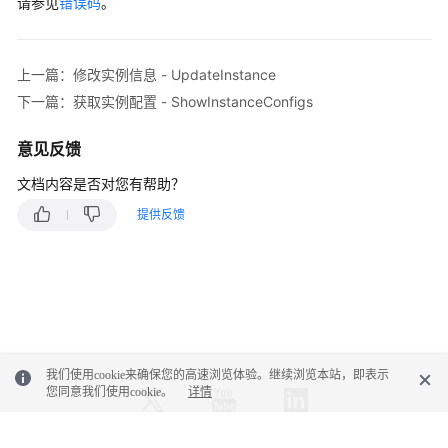
请参见
错误码
。
            e.printStackTrace();

        } 
catch
 (RequestTimeoutException e) {

SDK
            e.printStackTrace();

参
        } 
catch
 (ServiceResponseException e) {

考
上一篇：修改实例信息 - UpdateInstance
            e.printStackTrace();

下一篇：获取实例配置 - ShowInstanceConfigs
            System.out.println(e.getHttpStatusCod
常
            System.out.println(e.getRequestId());
见
意见反馈
            System.out.println(e.getErrorCode());
问
            System.out.println(e.getErrorMsg());

题
文档内容是否对您有帮助？
        }

提供反馈
    }

故
障
排
除
更
多
我们使用cookie来确保您的高速浏览体验。继续浏览本站，即表示
文
您同意我们使用cookie。
详情
档