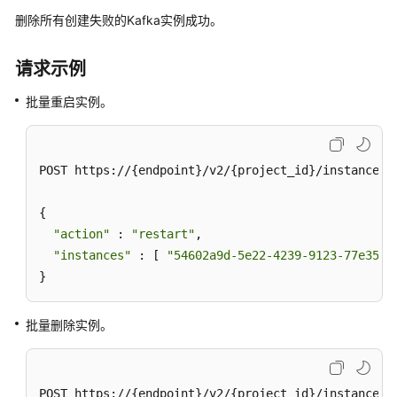
ListInstances
删除所有创建失败的Kafka实例成功。
查
请求示例
询
指
批量重启实例。
定
实
例
POST https://{endpoint}/v2/{project_id}/instances/a
-
ShowInstance
{

"action"
 : 
"restart"
,

删
除
"instances"
 : [ 
"54602a9d-5e22-4239-9123-77e350d
指
}
定
的
批量删除实例。
实
例
-
DeleteInstance
POST https://{endpoint}/v2/{project_id}/instances/a