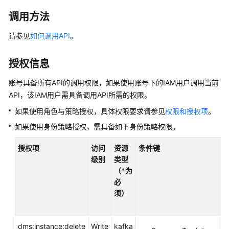
介
绍
调用方法
计
请参见
如何调用API
。
费
说
授权信息
明
账号具备所有API的调用权限，如果使用账号下的IAM用户调用当前
快
API，该IAM用户需具备调用API所需的权限。
速
如果使用角色与策略授权，具体权限要求请参见
权限和授权项
。
入
门
如果使用身份策略授权，需具备如下身份策略权限。
授权项
访问
资源
条件键
别
用
级别
类型
名
户
（*为
指
必
南
须）
最
佳
dms:instance:delete
Write
kafka
-