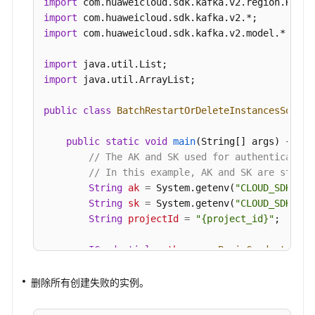
        listbodyInstances.add(
"7166cdea-dbad-4d7
import
费
        body.withAction(BatchRestartOrDeleteInst
import
组
        body.withInstances(listbodyInstances);

import
 com.huaweicloud.sdk.kafka.v2.model.*;

管
        request.withBody(body);

理
try
 {

import
BatchRestartOrDeleteInstancesRespons
import
 java.util.ArrayList;

用
            System.out.println(response.toString(
户
        } 
catch
 (ConnectionException e) {

public
class
BatchRestartOrDeleteInstancesSoluti
管
            e.printStackTrace();

理
        } 
catch
 (RequestTimeoutException e) {

public
static
void
main
(String[] args)
 {

            e.printStackTrace();

// The AK and SK used for authentication
消
        } 
catch
 (ServiceResponseException e) {

// In this example, AK and SK are stored
息
            e.printStackTrace();

String
ak
=
 System.getenv(
"CLOUD_SDK_AK"
管
            System.out.println(e.getHttpStatusCod
String
sk
=
 System.getenv(
"CLOUD_SDK_SK"
理
            System.out.println(e.getRequestId());
String
projectId
=
"{project_id}"
;

            System.out.println(e.getErrorCode());
后
            System.out.println(e.getErrorMsg());

ICredential
auth
=
new
BasicCredentials
(
台
        }

                .withProjectId(projectId)

任
    }

                .withAk(ak)

删除所有创建失败的实例。
务
                .withSk(sk);

管