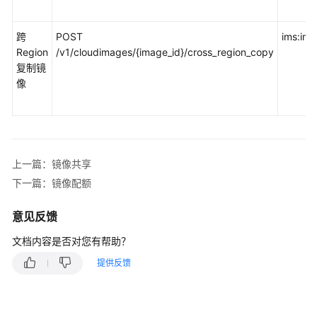
必
读
跨
POST
ims:im
API
Region
/v1/cloudimages/{image_id}/cross_region_copy
概
复制镜
览
像
如
何
调
用
上一篇：镜像共享
API
下一篇：镜像配额
快
意见反馈
速
入
文档内容是否对您有帮助？
门
提供反馈
API