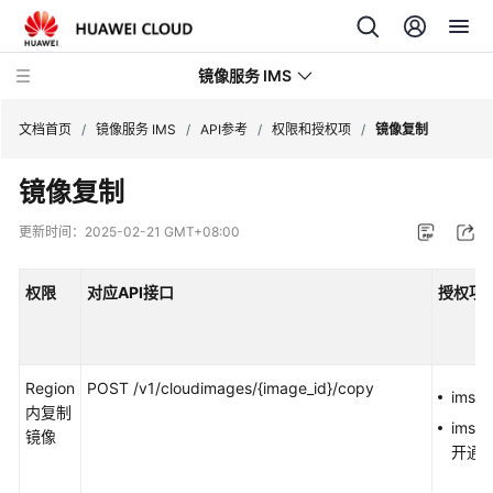
镜像服务 IMS
文档首页
/
镜像服务 IMS
/
API参考
/
权限和授权项
/
镜像复制
镜像复制
最
新
更新时间：
2025-02-21 GMT+08:00
动
态
权限
对应API接口
授权项（
产
品
介
Region
POST /v1/cloudimages/{image_id}/copy
绍
ims:i
内复制
ims:s
镜像
快
开通
速