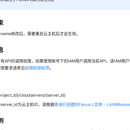
束
stname修改后，需要重启云主机后才会生效。
息
有API的调用权限，如果使用账号下的IAM用户调用当前API，该IAM用户
权限要求请参见
权限和授权项
。
roject_id}/cloudservers/{server_id}
erver_id为云主机ID，请根据
查询已创建的Flexus L实例 - ListAllResou
例