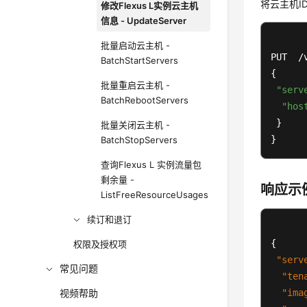
将云主机ID为
修改Flexus L实例云主机
信息 - UpdateServer
批量启动云主机 -
PUT  /
BatchStartServers
{

批量重启云主机 -
"serv
BatchRebootServers
"hos
 }

批量关闭云主机 -
}
BatchStopServers
查询Flexus L 实例流量包
剩余量 -
响应示
ListFreeResourceUsages
续订和退订
{
权限及授权项
"serv
常见问题
"ten
视频帮助
"ima