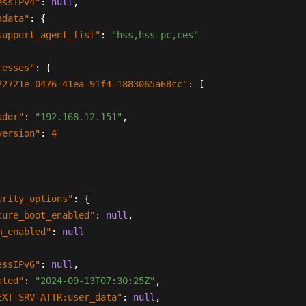
essIPv4"
:
null
,
adata"
:
{
support_agent_list"
:
"hss,hss-pc,ces"
resses"
:
{
22721e-0476-41ea-91f4-1883065a68cc"
:
[
addr"
:
"192.168.12.151"
,
version"
:
4
urity_options"
:
{
cure_boot_enabled"
:
null
,
m_enabled"
:
null
essIPv6"
:
null
,
ated"
:
"2024-09-13T07:30:25Z"
,
EXT-SRV-ATTR:user_data"
:
null
,