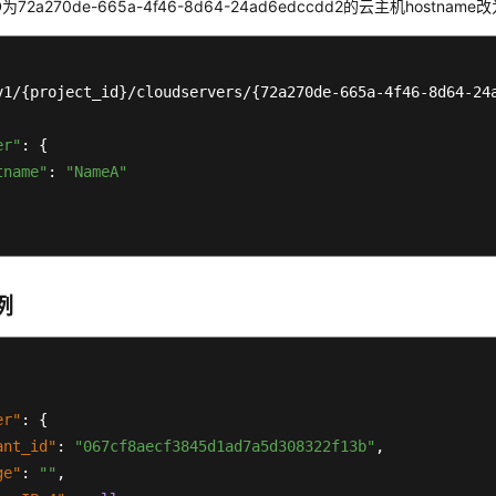
72a270de-665a-4f46-8d64-24ad6edccdd2的云主机hostname
v1/{project_id}/cloudservers/{72a270de-665a-4f46-8d64-24a
er"
: {

tname"
: 
"NameA"
例
er"
:
{
ant_id"
:
"067cf8aecf3845d1ad7a5d308322f13b"
,
ge"
:
""
,