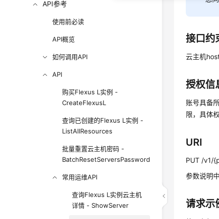
API参考
使用前必读
接口约
API概览
云主机ho
如何调用API
API
授权信
购买Flexus L实例 -
账号具备所
CreateFlexusL
限，具体
查询已创建的Flexus L实例 -
ListAllResources
URI
批量重置云主机密码 -
BatchResetServersPassword
PUT /v1/{p
参数说明中s
常用运维API
查询Flexus L实例云主机
请求示
详情 - ShowServer