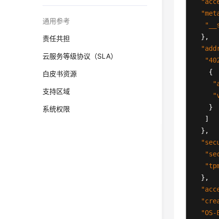
"acc
"met
通用参考
"__
}
,
责任共担
"add
云服务等级协议（SLA）
"40
{
白皮书资源
"
支持区域
"
}
系统权限
]
}
,
"sec
"se
"tp
}
,
"acc
"cre
"OS-