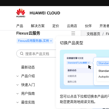
产品
解决方案
定价
云商店
伙伴
开发
Flexus云服务
文档首页
/
F
信息 - Update
切换产品类型
修改F
最新动态
功能介
产品介绍
修改云主机
节列举了
快速入门
用户指南
您可以点击下拉框切换本产品的
助您更高效地阅读文档。
最佳实践
Fle
息同