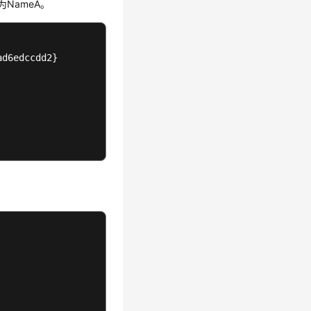
改为NameA。
d6edccdd2}
