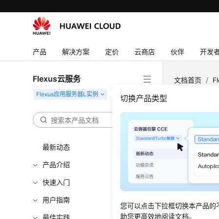
产品
解决方案
定价
云商店
伙伴
开发
Flexus云服务
文档首页
/
F
BatchStartSe
切换产品类型
批量启
最新动态
更新时间
产品介绍
功能介
快速入门
根据指定的
用户指南
您可以点击下拉框切换本产品的
服务器”
助您更高效地阅读文档。
最佳实践