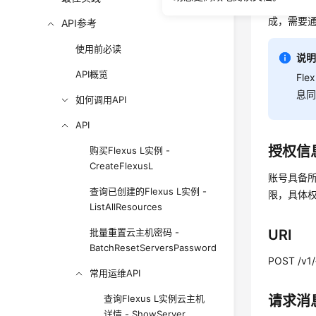
该接口为异
成，需要
API参考
使用前必读
说
API概览
Fle
息同
如何调用API
API
授权信
购买Flexus L实例 -
CreateFlexusL
账号具备所
查询已创建的Flexus L实例 -
限，具体
ListAllResources
批量重置云主机密码 -
URI
BatchResetServersPassword
POST /v1/{
常用运维API
查询Flexus L实例云主机
请求消
详情 - ShowServer