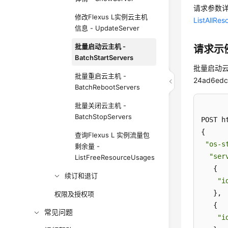
请求参数
修改Flexus L实例云主机
ListAllRes
信息 - UpdateServer
批量启动云主机 -
请求示
BatchStartServers
批量启动云主机
批量重启云主机 -
24ad6ed
BatchRebootServers
批量关闭云主机 -
BatchStopServers
POST h
{

查询Flexus L 实例流量包
"os-s
剩余量 -
"ser
ListFreeResourceUsages
   {

续订和退订
"i
   },

权限及授权项
   {

常见问题
"i