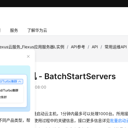
者
服务
了解华为云
lexus云服务_Flexus应用服务器L实例
/
API参考
/
API
/
常用运维API
rvers
动云主机 - BatchStartServers
：
2025-11-26 GMT+08:00
绍
云主机ID列表，批量启动云主机，1分钟内最多可以处理1000台。所用接
不同产品类型，帮
接口。本节列举了接口使用过程中的关键信息，接口更多信息详见
批量启动