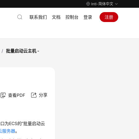
Intl-简体中文
联系我们
文档
控制台
登录
注册
/
批量启动云主机 -
分享
查看PDF
口为ECS的“批量启动云
云服务器
。