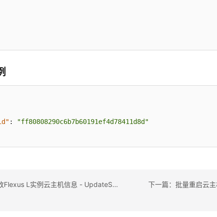
例
id"
:
"ff80808290c6b7b60191ef4d78411d8d"
上一篇：修改Flexus L实例云主机信息 - UpdateServer
下一篇：批量重启云主机 - B