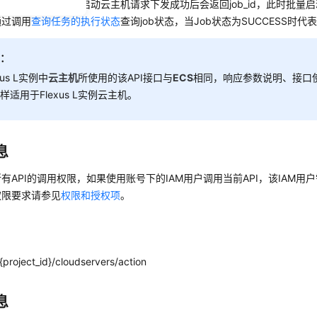
步接口，当前批量启动云主机请求下发成功后会返回job_id，此时批量
通过调用
查询任务的执行状态
查询job状态，当Job状态为SUCCESS时
明：
xus L实例中
云主机
所使用的该API接口与
ECS
相同，响应参数说明、接口
样适用于Flexus L实例云主机。
息
有API的调用权限，如果使用账号下的IAM用户调用当前API，该IAM用户
权限要求请参见
权限和授权项
。
project_id}/cloudservers/action
息