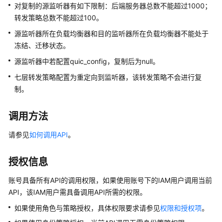
说
对复制的源监听器有如下限制：后端服务器总数不能超过1000；
明
转发策略总数不能超过100。
源监听器所在负载均衡器和目的监听器所在负载均衡器不能处于
快
速
冻结、迁移状态。
入
源监听器中若配置quic_config，复制后为null。
门
七层转发策略配置为重定向到监听器，该转发策略不会进行复
制。
用
户
指
调用方法
南
请参见
如何调用API
。
最
佳
授权信息
实
践
账号具备所有API的调用权限，如果使用账号下的IAM用户调用当前
API，该IAM用户需具备调用API所需的权限。
API
如果使用角色与策略授权，具体权限要求请参见
权限和授权项
。
参