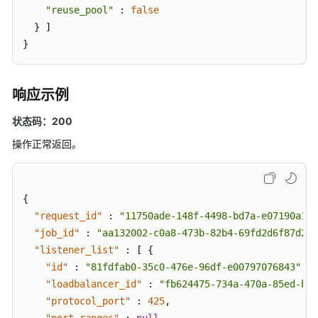
"reuse_pool"
 : 
false
  } ]

}
响应示例
状态码：200
操作正常返回。
{
"request_id"
:
"11750ade-148f-4498-bd7a-e07190a1f5
"job_id"
:
"aa132002-c0a8-473b-82b4-69fd2d6f87d2"
,
"listener_list"
:
[
{
"id"
:
"81fdfab0-35c0-476e-96df-e00797076843"
,
"loadbalancer_id"
:
"fb624475-734a-470a-85ed-bd8
"protocol_port"
:
425
,