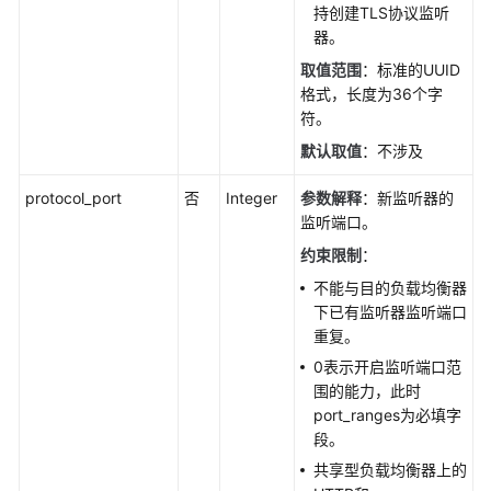
持创建TLS协议监听
监
器。
听
取值范围
：标准的UUID
器
格式，长度为36个字
详
符。
情
-
默认取值
：不涉及
ShowListener
protocol_port
否
Integer
参数解释
：新监听器的
更
监听端口。
新
约束限制
：
监
不能与目的负载均衡器
听
下已有监听器监听端口
器
重复。
-
UpdateListener
0表示开启监听端口范
围的能力，此时
删
port_ranges为必填字
除
段。
监
共享型负载均衡器上的
听