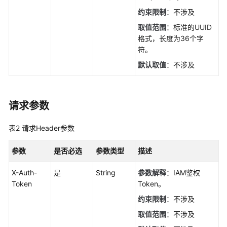
如
何
约束限制
：不涉及
调
取值范围
：标准的UUID
用
格式，长度为36个字
API
符。
默认取值
：不涉及
API（V3）
API
版
请求参数
本
信
表2
请求Header参数
息
参数
是否必选
参数类型
描述
配
额
X-Auth-
是
String
参数解释
：IAM鉴权
Token
Token。
可
约束限制
：不涉及
用
取值范围
：不涉及
区