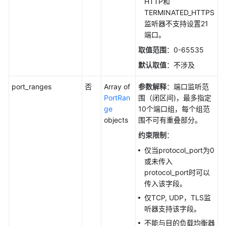
HTTP和
器
TERMINATED_HTTPS
-
监听器不支持设置21
DeleteListener
端口。
取值范围
：0-65535
级
默认取值
：不涉及
联
删
port_ranges
否
Array of
参数解释
：端口监听范
除
PortRan
围（闭区间)，最多指定
监
ge
10个端口组，每个组范
听
objects
围不可有重叠部分。
器
-
约束限制
：
DeleteListenerForce
仅当protocol_port为0
或未传入
批
protocol_port时可以
量
传入该字段。
删
仅TCP, UDP，TLS监
监
听器支持该字段。
听
器
不能与目的负载均衡器