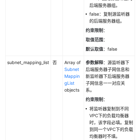
后端服务器组。
转
false：复制源监听器
发
的后端服务器组。
策
约束限制
：
略
取值范围
：
转
默认取值
：false
发
规
subnet_mapping_list
否
Array of
参数解释
：源监听器下
则
Subnet
后端服务器子网信息和
Mappin
新监听器下后端服务器
主
gList
子网信息一一对应关
备
objects
系。
后
约束限制
：
端
服
将监听器复制到不同
务
VPC下的负载均衡器
器
时，该字段必填。复制
组
到同一个VPC下的负载
均衡器时不填。