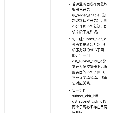
云
若源监听器所在负载均
日
衡器已开启
志
ip_target_enable（该
功能默认不开启），则
异
不允许跨VPC复制，即
步
该字段不允许填。
任
每一组subnet_cidr_id
务
都需要是新监听器下后
端服务器的VPC子网
特
ID，每一组
性
dst_subnet_cidr_id都
配
需要为源监听器下后端
置
服务器的VPC子网ID，
不允许少填多填、或重
回
复对应关系。
收
每一组的
站
subnet_cidr_id和
dst_subnet_cidr_id的
标
两个子网必须存在且网
签
段相同。