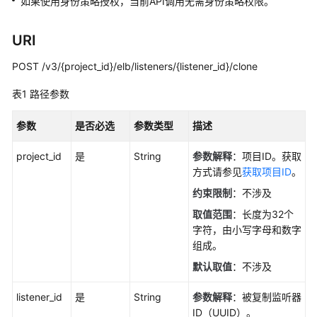
考
如果使用身份策略授权，当前API调用无需身份策略权限。
使
URI
用
前
POST /v3/{project_id}/elb/listeners/{listener_id}/clone
必
表1
路径参数
读
参数
是否必选
参数类型
描述
API
概
project_id
是
String
参数解释
：项目ID。获取
览
方式请参见
获取项目ID
。
API
约束限制
：不涉及
版
取值范围
：长度为32个
本
字符，由小写字母和数字
选
组成。
择
默认取值
：不涉及
建
议
listener_id
是
String
参数解释
：被复制监听器
ID（UUID）。