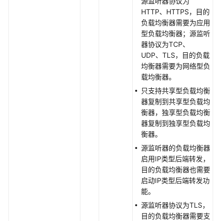
源监听器协议为
制
HTTP、HTTPS，目的
已
负载均衡器需要为应用
有
型负载均衡器；源监听
监
器协议为TCP、
听
UDP、TLS，目的负载
器
均衡器需要为网络型负
-
载均衡器。
CloneListener
只支持共享型负载均衡
查
器复制到共享型负载均
询
衡器，独享型负载均衡
监
器复制到独享型负载均
听
衡器。
器
源监听器的负载均衡器
列
启用IP类型后端转发，
表
目的负载均衡器也需要
-
启动IP类型后端转发功
ListListeners
能。
源监听器协议为TLS，
查
目的负载均衡器需要支
询