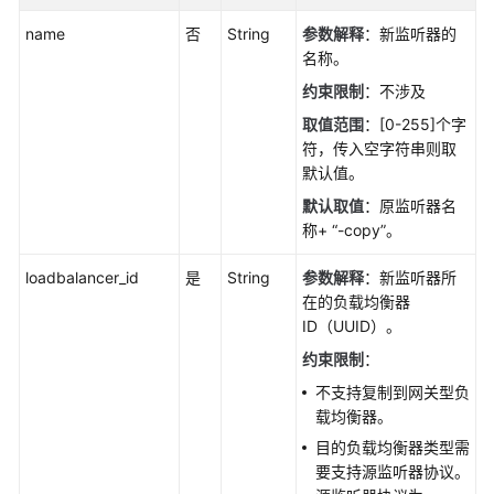
略
name
否
String
参数解释
：新监听器的
IP
名称。
地
约束限制
：不涉及
址
取值范围
：[0-255]个字
组
符，传入空字符串则取
默认值。
监
听
默认取值
：原监听器名
器
称+ “-copy”。
loadbalancer_id
创
是
String
参数解释
：新监听器所
建
在的负载均衡器
监
ID（UUID）。
听
约束限制
：
器
不支持复制到网关型负
-
载均衡器。
CreateListener
目的负载均衡器类型需
要支持源监听器协议。
复