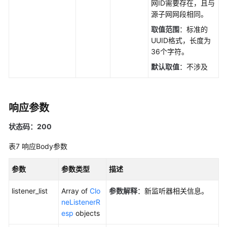
网ID需要存在，且与
源子网网段相同。
产
取值范围
：标准的
品
UUID格式，长度为
术
36个字符。
语
默认取值
：不涉及
更
多
文
响应参数
档
状态码：200
通
表7
响应Body参数
用
参
参数
参数类型
描述
考
listener_list
Array of
Clo
参数解释
：新监听器相关信息。
责
neListenerR
任
esp
objects
共