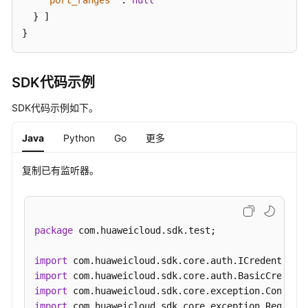
"port_ranges"
:
null
}
]
}
SDK代码示例
SDK代码示例如下。
Java
Python
Go
更多
复制已有监听器。
package
 com.huaweicloud.sdk.test;

import
import
import
import