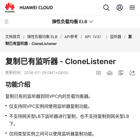
弹性负载均衡 ELB
文档首页
/
弹性负载均衡 ELB
/
API参考
/
API（V3）
/
监听器
/
复
制已有监听器 - CloneListener
最
复制已有监听器 - CloneListener
新
动
更新时间：
2026-07-29 GMT+08:00
态
功能介绍
产
复制已有的监听器到同VPC内的负载均衡器。
品
介
仅支持同VPC实例间使用监听器复制功能。
绍
不支持网关型LB下监听器进行复制，也不支持复制到网关型LB
下。
计
费
仅同类型实例之间可以使用监听器复制功能。