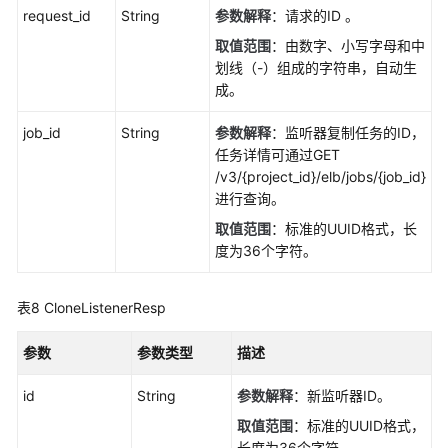
担
request_id
String
参数解释
：请求的ID 。
取值范围
：由数字、小写字母和中
云
划线（-）组成的字符串，自动生
服
成。
务
等
job_id
String
参数解释
：监听器复制任务的ID，
级
任务详情可通过GET
协
/v3/{project_id}/elb/jobs/{job_id}
议
进行查询。
（SLA）
取值范围
：标准的UUID格式，长
度为36个字符。
白
皮
书
表8
CloneListenerResp
资
源
参数
参数类型
描述
支
id
String
参数解释
：新监听器ID。
持
取值范围
：标准的UUID格式，
区
长度为36个字符。