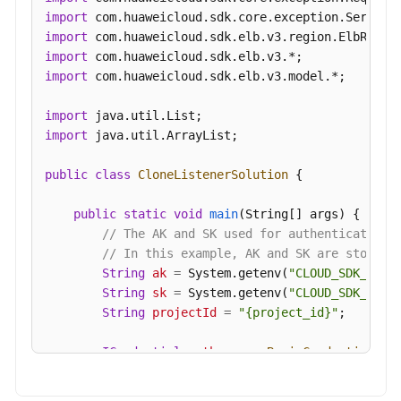
import
import
import
import
 com.huaweicloud.sdk.elb.v3.model.*;

import
import
 java.util.ArrayList;

public
class
CloneListenerSolution
 {

public
static
void
main
(String[] args)
 {

// The AK and SK used for authentication 
// In this example, AK and SK are stored 
String
ak
=
 System.getenv(
"CLOUD_SDK_AK"
);
String
sk
=
 System.getenv(
"CLOUD_SDK_SK"
);
String
projectId
=
"{project_id}"
;

ICredential
auth
=
new
BasicCredentials
()

                .withProjectId(projectId)

                .withAk(ak)
