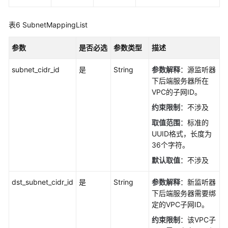
历
史
表6
SubnetMappingList
API
参数
是否必选
参数类型
描述
附
录
subnet_cidr_id
是
String
参数解释
：源监听器
下后端服务器所在
SDK
VPC的子网ID。
参
约束限制
：不涉及
考
取值范围
：标准的
常
UUID格式，长度为
见
36个字符。
问
默认取值
：不涉及
题
dst_subnet_cidr_id
是
String
参数解释
：新监听器
视
下后端服务器需要绑
频
定的VPC子网ID。
帮
约束限制
：该VPC子
助