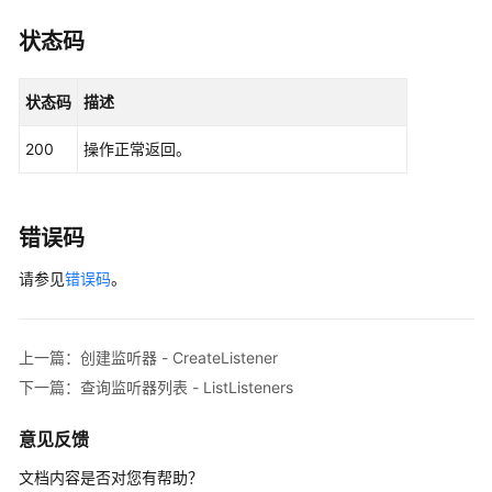
                .withSk(sk);

状态码
ElbClient
client
=
 ElbClient.newBuilder()

                .withCredential(auth)

状态码
描述
                .withRegion(ElbRegion.valueOf(
"<Y
                .build();

200
操作正常返回。
CloneListenerRequest
request
=
new
CloneL
        request.withListenerId(
"{listener_id}"
);

CloneListenerRequestBody
body
=
new
Clone
        List<CloneListenerOption> listbodyTargetL
错误码
        listbodyTargetListenerParams.add(

请参见
错误码
。
new
CloneListenerOption
()

                .withName(
"xx-clone"
)

                .withLoadbalancerId(
"fb624475-734
                .withProtocolPort(
425
)

上一篇：创建监听器 - CreateListener
                .withReusePool(
false
)

下一篇：查询监听器列表 - ListListeners
        );

        body.withTargetListenerParams(listbodyTarg
意见反馈
        request.withBody(body);

try
 {

文档内容是否对您有帮助？