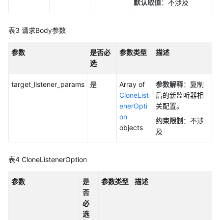
默认取值
：不涉及
规
格
表3
请求Body参数
预
参数
是否必
参数类型
描述
占
选
IP
target_listener_params
是
Array of
参数解释
：复制
负
CloneList
后的新监听器相
载
enerOpti
关配置。
均
on
约束限制
：不涉
衡
objects
及
器
证
表4
CloneListenerOption
书
参数
是
参数类型
描述
安
否
全
必
策
选