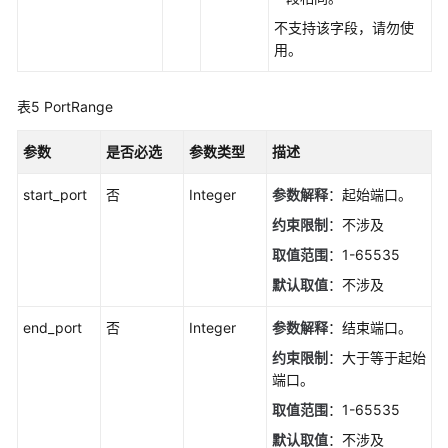
管
不支持该字段，请勿使
理
用。
API（V2）
表5
PortRange
API（OpenStack
API）
参数
是否必选
参数类型
描述
应
start_port
否
Integer
参数解释
：起始端口。
用
约束限制
：不涉及
示
取值范围
：1-65535
例
默认取值
：不涉及
权
end_port
限
否
Integer
参数解释
：结束端口。
和
约束限制
：大于等于起始
授
端口。
权
取值范围
：1-65535
项
默认取值
：不涉及