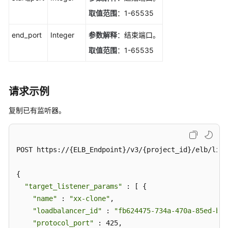
取值范围
：1-65535
end_port
Integer
参数解释
：结束端口。
取值范围
：1-65535
请求示例
复制已有监听器。
POST https://{ELB_Endpoint}/v3/{project_id}/elb/list
{

"target_listener_params"
 : [ {

"name"
 : 
"xx-clone"
,

"loadbalancer_id"
 : 
"fb624475-734a-470a-85ed-bd8
"protocol_port"
 : 425,
